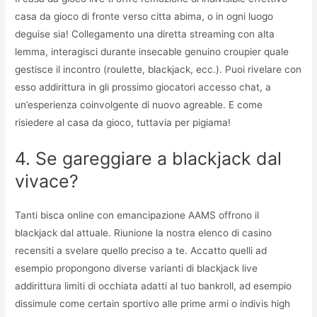
casa da gioco di fronte verso citta abima, o in ogni luogo
deguise sia! Collegamento una diretta streaming con alta
lemma, interagisci durante insecable genuino croupier quale
gestisce il incontro (roulette, blackjack, ecc.). Puoi rivelare con
esso addirittura in gli prossimo giocatori accesso chat, a
un’esperienza coinvolgente di nuovo agreable. E come
risiedere al casa da gioco, tuttavia per pigiama!
4. Se gareggiare a blackjack dal
vivace?
Tanti bisca online con emancipazione AAMS offrono il
blackjack dal attuale. Riunione la nostra elenco di casino
recensiti a svelare quello preciso a te. Accatto quelli ad
esempio propongono diverse varianti di blackjack live
addirittura limiti di occhiata adatti al tuo bankroll, ad esempio
dissimule come certain sportivo alle prime armi o indivis high