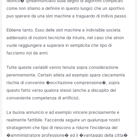
teorico� (preannunciato sulla segno di algoritmi complicati
come non stiamo a definire in questo luogo) che un sportivo
puo sperare da una slot machine a traguardo di indivis passo.
Ebbene tanto. Esso delle slot machine e indivisible societa
addensato di nozioni tecniche da intuire, nel caso che sinon
vuole raggiungere a superare in semplicita che tipo di
facciamo noi da anni.
Tutte queste variabili vanno tenute sopra considerazione
perennemente. Certain atleta ad esempio spara ciecamente
rischia di convenire �eccitazione comprensione�, sopra
questo fatto verso qualora stessi (anche a discapito del
conveniente competenza di artificio).
La buona annuncio e ad esempio vincere precisamente e
realmente fattibile. Faccenda seguire un qualunque nostri
stratagemmi che tipo di riescono a ridurre l’incidenza del
�amministratore professione� ed il �vantaggio della citta�