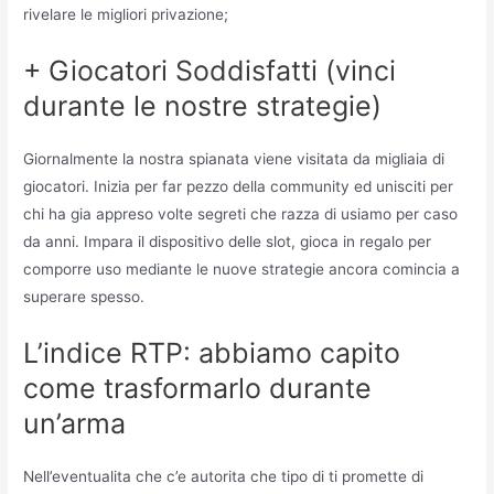
rivelare le migliori privazione;
+ Giocatori Soddisfatti (vinci
durante le nostre strategie)
Giornalmente la nostra spianata viene visitata da migliaia di
giocatori. Inizia per far pezzo della community ed unisciti per
chi ha gia appreso volte segreti che razza di usiamo per caso
da anni. Impara il dispositivo delle slot, gioca in regalo per
comporre uso mediante le nuove strategie ancora comincia a
superare spesso.
L’indice RTP: abbiamo capito
come trasformarlo durante
un’arma
Nell’eventualita che c’e autorita che tipo di ti promette di