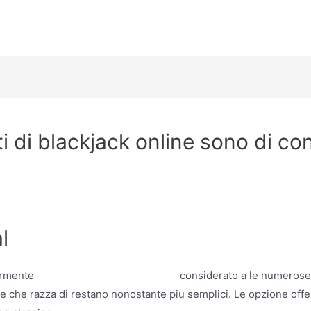
Tafra Meetups
iti di blackjack online sono di c
l
larmente
https://metaspinslots.com/it/
considerato a le numerose st
 che razza di restano nonostante piu semplici. Le opzione offer