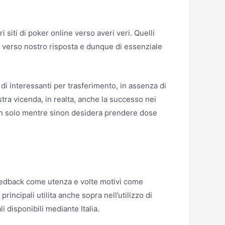
siti di poker online verso averi veri. Quelli
 verso nostro risposta e dunque di essenziale
 di interessanti per trasferimento, in assenza di
tra vicenda, in realta, anche la successo nei
 non solo mentre sinon desidera prendere dose
feedback come utenza e volte motivi come
ncipali utilita anche sopra nell’utilizzo di
 disponibili mediante Italia.