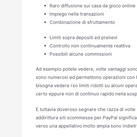
Raro diffusione sui casa da gioco online
Impiego nelle transazioni
Combinazione di sfruttamento
Limiti sopra depositi ed prelievi
Controllo non continuamente reattiva
Possibili alcune commissioni
Ad esempio potete vedere, volte vantaggi sono
sono numerosi ed permettono operazioni con l’a
bisogna vedere rso limiti ridotti su alcuni opera
certo eppure non di continuo rapido nella sos
E tuttavia doveroso segnare che razza di volte 
addirittura siti scommesse per PayPal signific
verso una appellativo molto ampia sono indietro