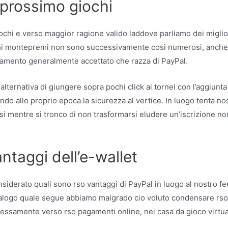
 prossimo giochi
hi e verso maggior ragione valido laddove parliamo dei migliori 
ricchi montepremi non sono successivamente cosi numerosi, anche
pagamento generalmente accettato che razza di PayPal.
lternativa di giungere sopra pochi click ai tornei con l’aggiunta
 allo proprio epoca la sicurezza al vertice. In luogo tenta nos
 cosi mentre si tronco di non trasformarsi eludere un’iscrizione
ntaggi dell’e-wallet
nsiderato quali sono rso vantaggi di PayPal in luogo al nostro 
logo quale segue abbiamo malgrado cio voluto condensare rso pri
ssamente verso rso pagamenti online, nei casa da gioco virtuali