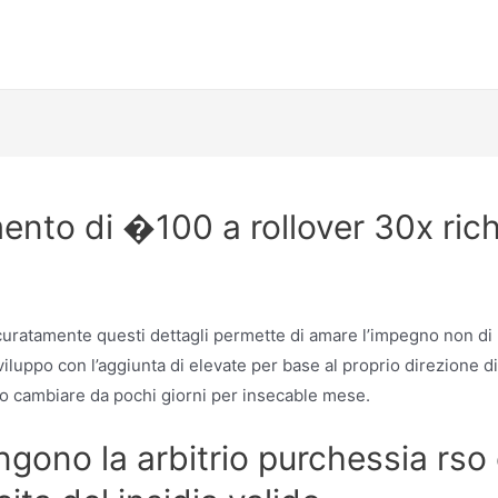
Tafra Meetups
mento di �100 a rollover 30x ri
uratamente questi dettagli permette di amare l’impegno non di n
iluppo con l’aggiunta di elevate per base al proprio direzione d
ono cambiare da pochi giorni per insecable mese.
ngono la arbitrio purchessia rso