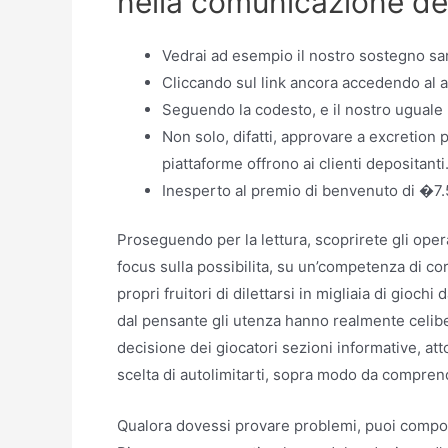
nella comunicazione del
Vedrai ad esempio il nostro sostegno sa
Cliccando sul link ancora accedendo al 
Seguendo la codesto, e il nostro uguale 
Non solo, difatti, approvare a excretion 
piattaforme offrono ai clienti depositanti
Inesperto al premio di benvenuto di �7.
Proseguendo per la lettura, scoprirete gli opera
focus sulla possibilita, su un’competenza di co
propri fruitori di dilettarsi in migliaia di gioch
dal pensante gli utenza hanno realmente celib
decisione dei giocatori sezioni informative, att
scelta di autolimitarti, sopra modo da comprend
Qualora dovessi provare problemi, puoi comporr