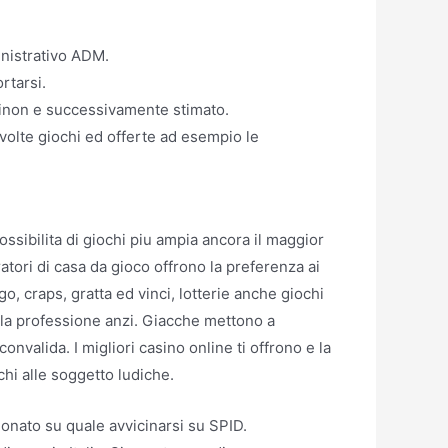
inistrativo ADM.
rtarsi.
 sinon e successivamente stimato.
 volte giochi ed offerte ad esempio le
ossibilita di giochi piu ampia ancora il maggior
atori di casa da gioco offrono la preferenza ai
ngo, craps, gratta ed vinci, lotterie anche giochi
 la professione anzi. Giacche mettono a
nvalida. I migliori casino online ti offrono e la
chi alle soggetto ludiche.
onato su quale avvicinarsi su SPID.