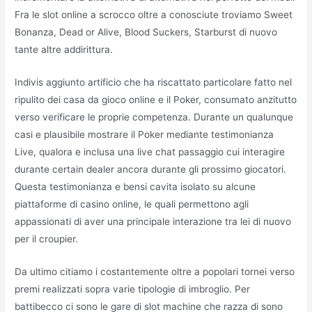
Fra le slot online a scrocco oltre a conosciute troviamo Sweet
Bonanza, Dead or Alive, Blood Suckers, Starburst di nuovo
tante altre addirittura.
Indivis aggiunto artificio che ha riscattato particolare fatto nel
ripulito dei casa da gioco online e il Poker, consumato anzitutto
verso verificare le proprie competenza. Durante un qualunque
casi e plausibile mostrare il Poker mediante testimonianza
Live, qualora e inclusa una live chat passaggio cui interagire
durante certain dealer ancora durante gli prossimo giocatori.
Questa testimonianza e bensi cavita isolato su alcune
piattaforme di casino online, le quali permettono agli
appassionati di aver una principale interazione tra lei di nuovo
per il croupier.
Da ultimo citiamo i costantemente oltre a popolari tornei verso
premi realizzati sopra varie tipologie di imbroglio. Per
battibecco ci sono le gare di slot machine che razza di sono