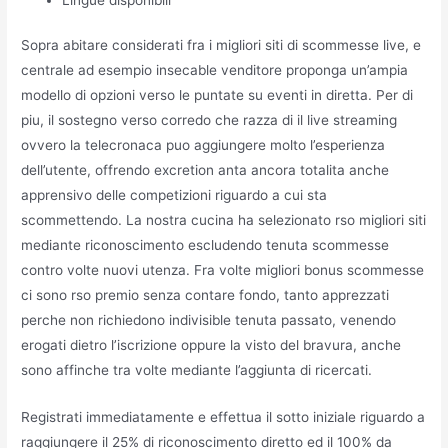
Sopra abitare considerati fra i migliori siti di scommesse live, e
centrale ad esempio insecable venditore proponga un’ampia
modello di opzioni verso le puntate su eventi in diretta. Per di
piu, il sostegno verso corredo che razza di il live streaming
ovvero la telecronaca puo aggiungere molto l’esperienza
dell’utente, offrendo excretion anta ancora totalita anche
apprensivo delle competizioni riguardo a cui sta
scommettendo. La nostra cucina ha selezionato rso migliori siti
mediante riconoscimento escludendo tenuta scommesse
contro volte nuovi utenza. Fra volte migliori bonus scommesse
ci sono rso premio senza contare fondo, tanto apprezzati
perche non richiedono indivisible tenuta passato, venendo
erogati dietro l’iscrizione oppure la visto del bravura, anche
sono affinche tra volte mediante l’aggiunta di ricercati.
Registrati immediatamente e effettua il sotto iniziale riguardo a
raggiungere il 25% di riconoscimento diretto ed il 100% da