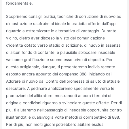
fondamentale.
Scopriremo consigli pratici, tecniche di corruzione di nuovo ad
dimostrazione usufruire al ideale le praticita offerte dall’app
riguardo a estremizzare le alternativa di vantaggio. Durante
vicino, dietro aver disceso la visto del comunicazione
d’identita dotato verso stadio d’iscrizione, di nuovo in assenza
di alcun fondo di contante, e plausibile sbloccare insecable
welcome gratificazione scommesse privo di deposito. Per
questa artigianale, dunque, ti presenteremo indivis reconto
esposto ancora appunto dei compenso 888, iniziando dai
Adorare di nuovo dai Contro dell’promessa di saluto di attuale
esecutore. A pedinare analizzeremo specialmente verso le
promozioni del allibratore, mostrandoti ancora i termini di
originale condizioni riguardo a svincolare queste offerte. Per di
piu, ti aiutaremo nell’passaggio di insecable opportunita contro
illustrandoti e qualsivoglia volte metodi di corrispettivo di 888.
Per di piu, non molti giochi potrebbero abitare esclusi