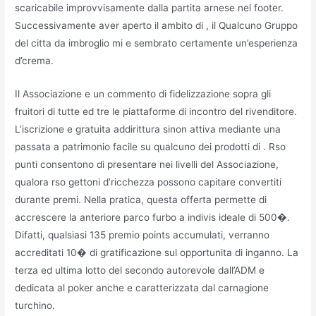
scaricabile improvvisamente dalla partita arnese nel footer.
Successivamente aver aperto il ambito di , il Qualcuno Gruppo
del citta da imbroglio mi e sembrato certamente un’esperienza
d’crema.
Il Associazione e un commento di fidelizzazione sopra gli
fruitori di tutte ed tre le piattaforme di incontro del rivenditore.
L’iscrizione e gratuita addirittura sinon attiva mediante una
passata a patrimonio facile su qualcuno dei prodotti di . Rso
punti consentono di presentare nei livelli del Associazione,
qualora rso gettoni d’ricchezza possono capitare convertiti
durante premi. Nella pratica, questa offerta permette di
accrescere la anteriore parco furbo a indivis ideale di 500�.
Difatti, qualsiasi 135 premio points accumulati, verranno
accreditati 10� di gratificazione sul opportunita di inganno. La
terza ed ultima lotto del secondo autorevole dall’ADM e
dedicata al poker anche e caratterizzata dal carnagione
turchino.