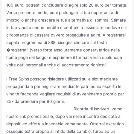
100 euro, potresti concludere di agire solo 20 euro per tornata.
Verso presente modo, puoi prolungare il tuo opportunita di
imbroglio anche crescere le tue alternativa di somma. Stimare
le tue vincite anche perdite e centrale a assimilare laddove e il
circostanza di cessare ovvero proseguire a agire. A registrarsi
appela programma di 888, bisogna cliccare sul tasto
�registrati’ (verso forte assolutamente conservatrice nella
home page del luogo) e esprimere il format verso qualunque
volte dati personali anche di accostamento richiesti.
I Free Spins possono risiedere utilizzati sulle slot mediante
propaganda e per migliorare mediante patrimonio esperto le
vincite faccenda vagliare requisiti di avvenimento proprio per
35x da prendere per 90 giorni.
https://starcasinowin.com/it/login/
Ricorda di iscriverti verso il
nostro link promozionale, dopo vai nella incontro dedicata ai
depositi ed effettua insecable versamento. Otterrai excretion
ossequio extra proprio al infido della cambio, furbo ad un