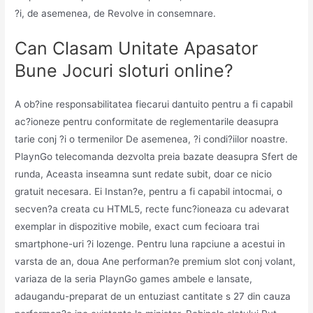
?i, de asemenea, de Revolve in consemnare.
Can Clasam Unitate Apasator
Bune Jocuri sloturi online?
A ob?ine responsabilitatea fiecarui dantuito pentru a fi capabil
ac?ioneze pentru conformitate de reglementarile deasupra
tarie conj ?i o termenilor De asemenea, ?i condi?iilor noastre.
PlaynGo telecomanda dezvolta preia bazate deasupra Sfert de
runda, Aceasta inseamna sunt redate subit, doar ce nicio
gratuit necesara. Ei Instan?e, pentru a fi capabil intocmai, o
secven?a creata cu HTML5, recte func?ioneaza cu adevarat
exemplar in dispozitive mobile, exact cum fecioara trai
smartphone-uri ?i lozenge. Pentru luna rapciune a acestui in
varsta de an, doua Ane performan?e premium slot conj volant,
variaza de la seria PlaynGo games ambele e lansate,
adaugandu-preparat de un entuziast cantitate s 27 din cauza