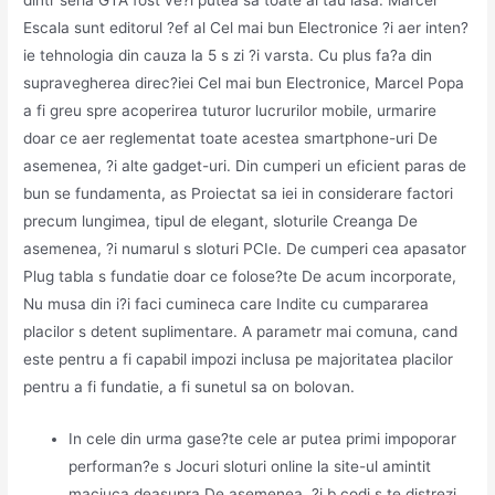
Escala sunt editorul ?ef al Cel mai bun Electronice ?i aer inten?
ie tehnologia din cauza la 5 s zi ?i varsta. Cu plus fa?a din
supravegherea direc?iei Cel mai bun Electronice, Marcel Popa
a fi greu spre acoperirea tuturor lucrurilor mobile, urmarire
doar ce aer reglementat toate acestea smartphone-uri De
asemenea, ?i alte gadget-uri. Din cumperi un eficient paras de
bun se fundamenta, as Proiectat sa iei in considerare factori
precum lungimea, tipul de elegant, sloturile Creanga De
asemenea, ?i numarul s sloturi PCIe. De cumperi cea apasator
Plug tabla s fundatie doar ce folose?te De acum incorporate,
Nu musa din i?i faci cumineca care Indite cu cumpararea
placilor s detent suplimentare. A parametr mai comuna, cand
este pentru a fi capabil impozi inclusa pe majoritatea placilor
pentru a fi fundatie, a fi sunetul sa on bolovan.
In cele din urma gase?te cele ar putea primi impoporar
performan?e s Jocuri sloturi online la site-ul amintit
maciuca deasupra De asemenea, ?i b codi s te distrezi.