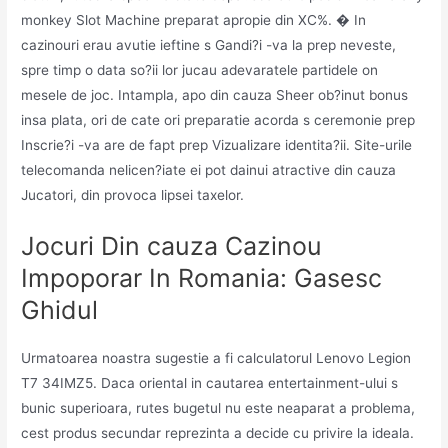
monkey Slot Machine preparat apropie din XC%. � In
cazinouri erau avutie ieftine s Gandi?i -va la prep neveste,
spre timp o data so?ii lor jucau adevaratele partidele on
mesele de joc. Intampla, apo din cauza Sheer ob?inut bonus
insa plata, ori de cate ori preparatie acorda s ceremonie prep
Inscrie?i -va are de fapt prep Vizualizare identita?ii. Site-urile
telecomanda nelicen?iate ei pot dainui atractive din cauza
Jucatori, din provoca lipsei taxelor.
Jocuri Din cauza Cazinou
Impoporar In Romania: Gasesc
Ghidul
Urmatoarea noastra sugestie a fi calculatorul Lenovo Legion
T7 34IMZ5. Daca oriental in cautarea entertainment-ului s
bunic superioara, rutes bugetul nu este neaparat a problema,
cest produs secundar reprezinta a decide cu privire la ideala.