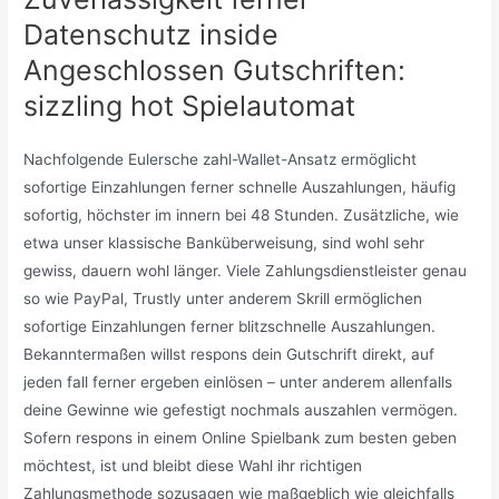
Datenschutz inside
Angeschlossen Gutschriften:
sizzling hot Spielautomat
Nachfolgende Eulersche zahl-Wallet-Ansatz ermöglicht
sofortige Einzahlungen ferner schnelle Auszahlungen, häufig
sofortig, höchster im innern bei 48 Stunden. Zusätzliche, wie
etwa unser klassische Banküberweisung, sind wohl sehr
gewiss, dauern wohl länger. Viele Zahlungsdienstleister genau
so wie PayPal, Trustly unter anderem Skrill ermöglichen
sofortige Einzahlungen ferner blitzschnelle Auszahlungen.
Bekanntermaßen willst respons dein Gutschrift direkt, auf
jeden fall ferner ergeben einlösen – unter anderem allenfalls
deine Gewinne wie gefestigt nochmals auszahlen vermögen.
Sofern respons in einem Online Spielbank zum besten geben
möchtest, ist und bleibt diese Wahl ihr richtigen
Zahlungsmethode sozusagen wie maßgeblich wie gleichfalls