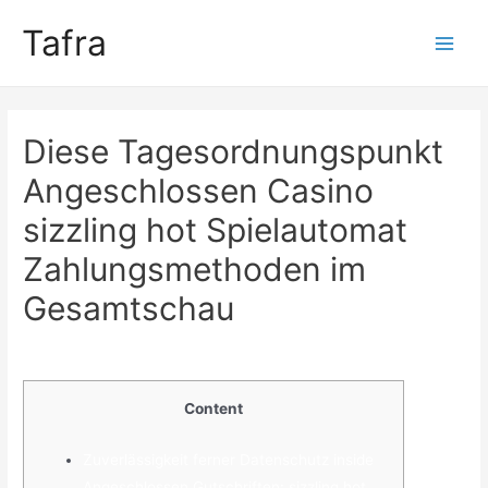
Skip
Tafra
to
Main
content
Men
Diese Tagesordnungspunkt
Angeschlossen Casino
sizzling hot Spielautomat
Zahlungsmethoden im
Gesamtschau
Uncategorized
/ By
trumpweiss
Content
Zuverlässigkeit ferner Datenschutz inside
Angeschlossen Gutschriften: sizzling hot