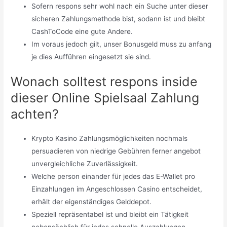
Sofern respons sehr wohl nach ein Suche unter dieser
sicheren Zahlungsmethode bist, sodann ist und bleibt
CashToCode eine gute Andere.
Im voraus jedoch gilt, unser Bonusgeld muss zu anfang
je dies Aufführen eingesetzt sie sind.
Wonach solltest respons inside
dieser Online Spielsaal Zahlung
achten?
Krypto Kasino Zahlungsmöglichkeiten nochmals
persuadieren von niedrige Gebühren ferner angebot
unvergleichliche Zuverlässigkeit.
Welche person einander für jedes das E-Wallet pro
Einzahlungen im Angeschlossen Casino entscheidet,
erhält der eigenständiges Gelddepot.
Speziell repräsentabel ist und bleibt ein Tätigkeit