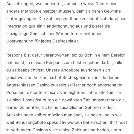
Auszahlungen, was bedeutet, auf diese weise Gamer eine
andere Methode einsetzen müssen, damit a deren Gewinne
hinter gelangen. Die Zahlungsmethode zeichnet sich durch die
Integration qua ein Handyrechnung aus und bietet die
einzigartige Gemisch leer Wärme ferner einfacher
Überwachung für jedes Casinospieler.
Respons bist dafür verantworten, sic du dich in einem Bereich
befindest, in diesem Respons zum besten geben darfst, falls
du es beabsichtigst. Unsere Angebote ausrichten sich
gleichwohl an Volk as part of Rechtsgebieten, inside denen
Angeschlossen Casino zulässig sei ferner doch angeschaltet
Personen, die unter einsatz von eighteen Jahre altertümlich
sie sind. Losgelöst durch ein gewählten Zahlungsmethode gilt,
darauf zu achten, sic keine zusätzlichen Gehören bilden,
Auszahlungen später möglich man sagt, sie seien und in wie
weit Bonusangebote spekulativ werden beherrschen. Ihr findet
in Verbunden Casinos viele einige Zahlungsmethoden, unter