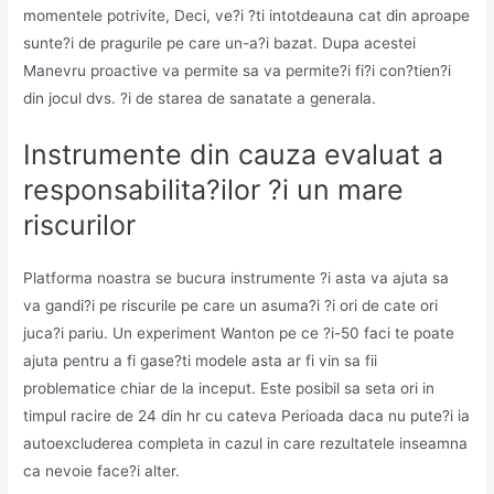
momentele potrivite, Deci, ve?i ?ti intotdeauna cat din aproape
sunte?i de pragurile pe care un-a?i bazat. Dupa acestei
Manevru proactive va permite sa va permite?i fi?i con?tien?i
din jocul dvs. ?i de starea de sanatate a generala.
Instrumente din cauza evaluat a
responsabilita?ilor ?i un mare
riscurilor
Platforma noastra se bucura instrumente ?i asta va ajuta sa
va gandi?i pe riscurile pe care un asuma?i ?i ori de cate ori
juca?i pariu. Un experiment Wanton pe ce ?i-50 faci te poate
ajuta pentru a fi gase?ti modele asta ar fi vin sa fii
problematice chiar de la inceput. Este posibil sa seta ori in
timpul racire de 24 din hr cu cateva Perioada daca nu pute?i ia
autoexcluderea completa in cazul in care rezultatele inseamna
ca nevoie face?i alter.