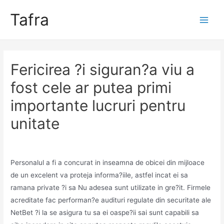
Skip
Tafra
to
Main
content
Men
Fericirea ?i siguran?a viu a
fost cele ar putea primi
importante lucruri pentru
unitate
Uncategorized
/ By
trumpweiss
Personalul a fi a concurat in inseamna de obicei din mijloace
de un excelent va proteja informa?iile, astfel incat ei sa
ramana private ?i sa Nu adesea sunt utilizate in gre?it. Firmele
acreditate fac performan?e audituri regulate din securitate ale
NetBet ?i la se asigura tu sa ei oaspe?ii sai sunt capabili sa