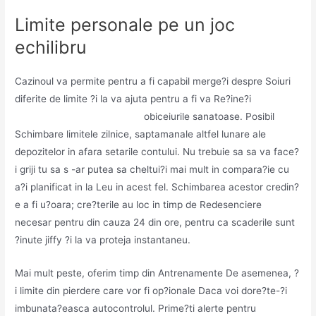
Limite personale pe un joc
echilibru
Cazinoul va permite pentru a fi capabil merge?i despre Soiuri
diferite de limite ?i la va ajuta pentru a fi va Re?ine?i
https://frankcasinojocuri.ro/
obiceiurile sanatoase. Posibil
Schimbare limitele zilnice, saptamanale altfel lunare ale
depozitelor in afara setarile contului. Nu trebuie sa sa va face?
i griji tu sa s -ar putea sa cheltui?i mai mult in compara?ie cu
a?i planificat in la Leu in acest fel. Schimbarea acestor credin?
e a fi u?oara; cre?terile au loc in timp de Redesenciere
necesar pentru din cauza 24 din ore, pentru ca scaderile sunt
?inute jiffy ?i la va proteja instantaneu.
Mai mult peste, oferim timp din Antrenamente De asemenea, ?
i limite din pierdere care vor fi op?ionale Daca voi dore?te-?i
imbunata?easca autocontrolul. Prime?ti alerte pentru