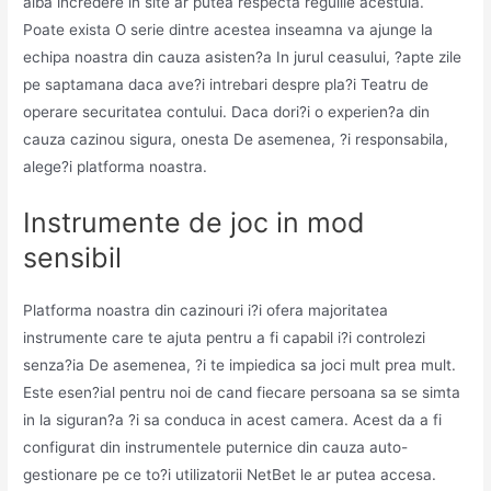
aiba incredere in site ar putea respecta regulile acestuia.
Poate exista O serie dintre acestea inseamna va ajunge la
echipa noastra din cauza asisten?a In jurul ceasului, ?apte zile
pe saptamana daca ave?i intrebari despre pla?i Teatru de
operare securitatea contului. Daca dori?i o experien?a din
cauza cazinou sigura, onesta De asemenea, ?i responsabila,
alege?i platforma noastra.
Instrumente de joc in mod
sensibil
Platforma noastra din cazinouri i?i ofera majoritatea
instrumente care te ajuta pentru a fi capabil i?i controlezi
senza?ia De asemenea, ?i te impiedica sa joci mult prea mult.
Este esen?ial pentru noi de cand fiecare persoana sa se simta
in la siguran?a ?i sa conduca in acest camera. Acest da a fi
configurat din instrumentele puternice din cauza auto-
gestionare pe ce to?i utilizatorii NetBet le ar putea accesa.