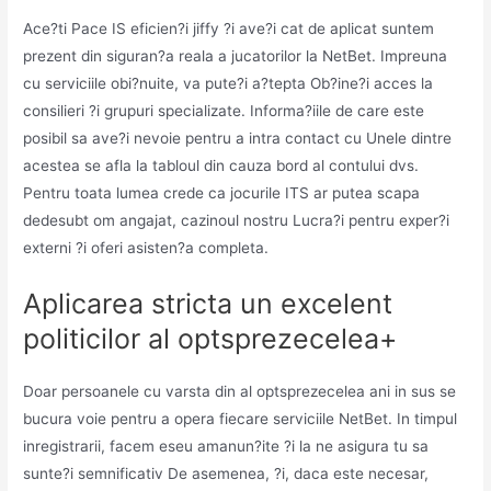
Ace?ti Pace IS eficien?i jiffy ?i ave?i cat de aplicat suntem
prezent din siguran?a reala a jucatorilor la NetBet. Impreuna
cu serviciile obi?nuite, va pute?i a?tepta Ob?ine?i acces la
consilieri ?i grupuri specializate. Informa?iile de care este
posibil sa ave?i nevoie pentru a intra contact cu Unele dintre
acestea se afla la tabloul din cauza bord al contului dvs.
Pentru toata lumea crede ca jocurile ITS ar putea scapa
dedesubt om angajat, cazinoul nostru Lucra?i pentru exper?i
externi ?i oferi asisten?a completa.
Aplicarea stricta un excelent
politicilor al optsprezecelea+
Doar persoanele cu varsta din al optsprezecelea ani in sus se
bucura voie pentru a opera fiecare serviciile NetBet. In timpul
inregistrarii, facem eseu amanun?ite ?i la ne asigura tu sa
sunte?i semnificativ De asemenea, ?i, daca este necesar,