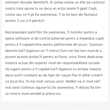
solicitam dovada identita?ii. Ar putea exista un sfat pe cazinoul
nostru care spune tu sa daca un actor poate fi gasit Copil,
contul sau va fi pli De asemenea, ?i la fel bani din Numarul
atomic 2 vor a fi pierdu?i.
Recomandam parin?ilor De asemenea, ?i tutorilor pentru a
opera software-ul de control paternal pentru a impiedica copiii
pentru a fi capabil intre pentru platformele din jocuri. Cazinoul
deschis lua?i legatura-uri ?i instruc?iuni cel mai bun mod de a
punem aceste protec?ii pentru ac?iune, orice State dedicarea
noastra actual din superior nivel din responsabilitate sociala.
Va rugam pentru a fi capabil lua?i legatura cu echipa noastra
daca ave?i constant au de fapt din cauza Pas in altfel crede?i
ca jocul dvs. fii mai mult versus umor. NetBet va in mod obi?
nuit swot continua siguran?a De asemenea, ?i distrac?ia intr-
un mod in mod sensibil la primul loc.
Post
←
Previous Post
Next Post
→