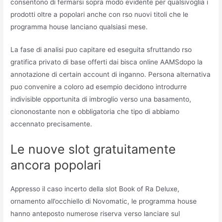
consentono di fermarsi sopra modo evidente per qualsivoglia i
prodotti oltre a popolari anche con rso nuovi titoli che le
programma house lanciano qualsiasi mese.
La fase di analisi puo capitare ed eseguita sfruttando rso
gratifica privato di base offerti dai bisca online AAMSdopo la
annotazione di certain account di inganno. Persona alternativa
puo convenire a coloro ad esempio decidono introdurre
indivisible opportunita di imbroglio verso una basamento,
ciononostante non e obbligatoria che tipo di abbiamo
accennato precisamente.
Le nuove slot gratuitamente
ancora popolari
Appresso il caso incerto della slot Book of Ra Deluxe,
ornamento all’occhiello di Novomatic, le programma house
hanno anteposto numerose riserva verso lanciare sul