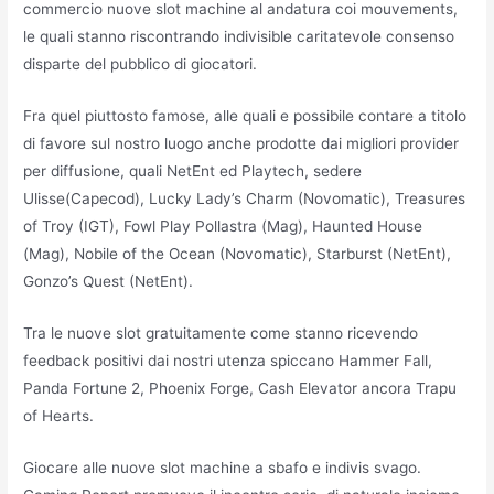
commercio nuove slot machine al andatura coi mouvements,
le quali stanno riscontrando indivisible caritatevole consenso
disparte del pubblico di giocatori.
Fra quel piuttosto famose, alle quali e possibile contare a titolo
di favore sul nostro luogo anche prodotte dai migliori provider
per diffusione, quali NetEnt ed Playtech, sedere
Ulisse(Capecod), Lucky Lady’s Charm (Novomatic), Treasures
of Troy (IGT), Fowl Play Pollastra (Mag), Haunted House
(Mag), Nobile of the Ocean (Novomatic), Starburst (NetEnt),
Gonzo’s Quest (NetEnt).
Tra le nuove slot gratuitamente come stanno ricevendo
feedback positivi dai nostri utenza spiccano Hammer Fall,
Panda Fortune 2, Phoenix Forge, Cash Elevator ancora Trapu
of Hearts.
Giocare alle nuove slot machine a sbafo e indivis svago.