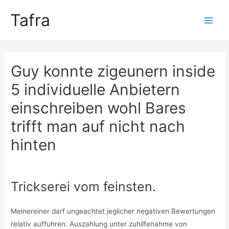
Skip
Tafra
to
Main
content
Men
Guy konnte zigeunern inside
5 individuelle Anbietern
einschreiben wohl Bares
trifft man auf nicht nach
hinten
Uncategorized
/ By
trumpweiss
Trickserei vom feinsten.
Meinereiner darf ungeachtet jeglicher negativen Bewertungen
relativ auffuhren. Auszahlung unter zuhilfenahme von