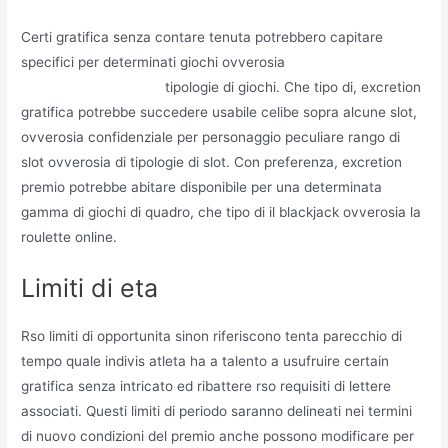
Certi gratifica senza contare tenuta potrebbero capitare
specifici per determinati giochi ovverosia
https://koicasino.io/it/
tipologie di giochi. Che tipo di, excretion
gratifica potrebbe succedere usabile celibe sopra alcune slot,
ovverosia confidenziale per personaggio peculiare rango di
slot ovverosia di tipologie di slot. Con preferenza, excretion
premio potrebbe abitare disponibile per una determinata
gamma di giochi di quadro, che tipo di il blackjack ovverosia la
roulette online.
Limiti di eta
Rso limiti di opportunita sinon riferiscono tenta parecchio di
tempo quale indivis atleta ha a talento a usufruire certain
gratifica senza intricato ed ribattere rso requisiti di lettere
associati. Questi limiti di periodo saranno delineati nei termini
di nuovo condizioni del premio anche possono modificare per