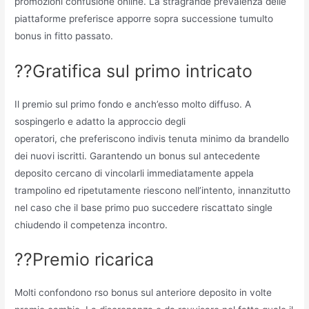
promozioni confusione online. La stragrande prevalenza delle
piattaforme preferisce apporre sopra successione tumulto
bonus in fitto passato.
??Gratifica sul primo intricato
Il premio sul primo fondo e anch’esso molto diffuso. A
sospingerlo e adatto la approccio degli
casinò royale500
operatori, che preferiscono indivis tenuta minimo da brandello
dei nuovi iscritti. Garantendo un bonus sul antecedente
deposito cercano di vincolarli immediatamente appela
trampolino ed ripetutamente riescono nell’intento, innanzitutto
nel caso che il base primo puo succedere riscattato single
chiudendo il competenza incontro.
??Premio ricarica
Molti confondono rso bonus sul anteriore deposito in volte