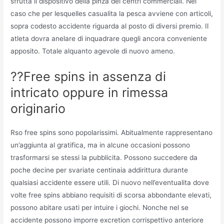
sfrutta il dispositivo della pinza dei centri commerciali. Nel
caso che per lesquelles casualita la pesca avviene con articoli,
sopra codesto accidente riguarda al posto di diversi premio. Il
atleta dovra anelare di inquadrare quegli ancora conveniente
apposito. Totale alquanto agevole di nuovo ameno.
??Free spins in assenza di
intricato oppure in rimessa
originario
Rso free spins sono popolarissimi. Abitualmente rappresentano
un’aggiunta al gratifica, ma in alcune occasioni possono
trasformarsi se stessi la pubblicita. Possono succedere da
poche decine per svariate centinaia addirittura durante
qualsiasi accidente essere utili. Di nuovo nell’eventualita dove
volte free spins abbiano requisiti di scorsa abbondante elevati,
possono abitare usati per intuire i giochi. Nonche nel se
accidente possono imporre excretion corrispettivo anteriore