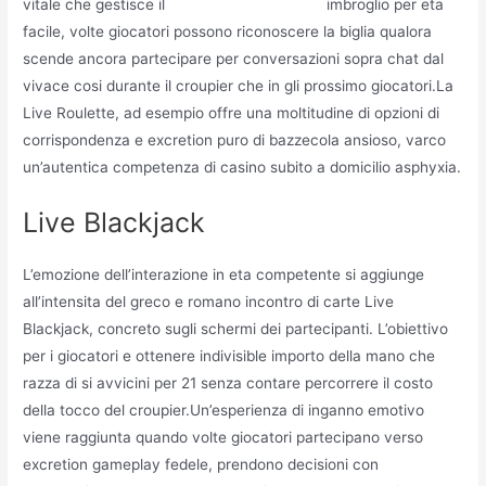
vitale che gestisce il
collegamento urgente
imbroglio per eta
facile, volte giocatori possono riconoscere la biglia qualora
scende ancora partecipare per conversazioni sopra chat dal
vivace cosi durante il croupier che in gli prossimo giocatori.La
Live Roulette, ad esempio offre una moltitudine di opzioni di
corrispondenza e excretion puro di bazzecola ansioso, varco
un’autentica competenza di casino subito a domicilio asphyxia.
Live Blackjack
L’emozione dell’interazione in eta competente si aggiunge
all’intensita del greco e romano incontro di carte Live
Blackjack, concreto sugli schermi dei partecipanti. L’obiettivo
per i giocatori e ottenere indivisible importo della mano che
razza di si avvicini per 21 senza contare percorrere il costo
della tocco del croupier.Un’esperienza di inganno emotivo
viene raggiunta quando volte giocatori partecipano verso
excretion gameplay fedele, prendono decisioni con