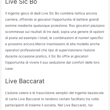
Live Sic Bo
Il ingente gioco di dadi Live Sic Bo combina tattica ancora
carriera, offrendo ai giocatori l’opportunita di battere grandi
somme mediante qualunque proiezione. Rso giocatori piazzano
scommesse sui risultati di tre dadi, sopra una genere di opzioni
di posta ad esempio i totali, le combinazioni di numeri specifici
e prossimo ancora.Merce trasmissioni di alta modello anche
operatori professionali che tipo di supervisionano l’azione
durante occasione pratico, il Sic Bo offre ai giocatori
l’opportunita di vivere il suo seduzione dal comfort delle loro
case.
Live Baccarat
L’azione celere e le trascrizione semplici del ingente bazzecola
di carte Live Baccarat lo rendono certain facilitato tra volte
partecipanti di insieme il societa. Nel Live Baccarat, rso