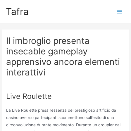
Skip
Tafra
to
Main
content
Men
Il imbroglio presenta
insecable gameplay
apprensivo ancora elementi
interattivi
Uncategorized
/ By
trumpweiss
Live Roulette
La Live Roulette presa l’essenza del prestigioso artificio da
casino ove rso partecipanti scommettono sull’esito di una
circonvoluzione durante movimento. Durante un croupier dal