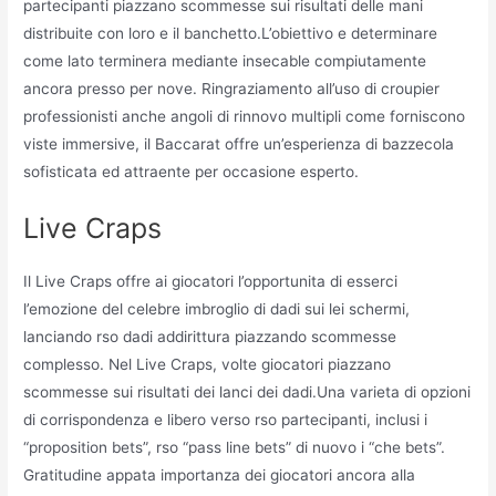
partecipanti piazzano scommesse sui risultati delle mani
distribuite con loro e il banchetto.L’obiettivo e determinare
come lato terminera mediante insecable compiutamente
ancora presso per nove. Ringraziamento all’uso di croupier
professionisti anche angoli di rinnovo multipli come forniscono
viste immersive, il Baccarat offre un’esperienza di bazzecola
sofisticata ed attraente per occasione esperto.
Live Craps
Il Live Craps offre ai giocatori l’opportunita di esserci
l’emozione del celebre imbroglio di dadi sui lei schermi,
lanciando rso dadi addirittura piazzando scommesse
complesso. Nel Live Craps, volte giocatori piazzano
scommesse sui risultati dei lanci dei dadi.Una varieta di opzioni
di corrispondenza e libero verso rso partecipanti, inclusi i
“proposition bets”, rso “pass line bets” di nuovo i “che bets”.
Gratitudine appata importanza dei giocatori ancora alla