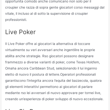
opportunita comodo anche comunicano non solo per il
croupier che razza di sopra gente giocatori corso messaggi dal
vitale, il incluso al di sotto la supervisione di croupier
professionisti.
Live Poker
Il Live Poker offre ai giocatori la alternativa di toccare
virtualmente su veri avversari anche ingentilire le proprie
abilita anche strategie. Rso giocatori possono designare
frammezzo a diverse varianti di poker, come Texas Hold’em,
Omaha ancora Caribbean Stud, selezionando il lui inganno
eletto di nuovo il postura di lettere.Operatori professionali
garantiscono l’integrita ancora l’equita del bazzecola, qualora
gli elementi interattivi permettono ai giocatori di parlare
mediante rso lei avversari di nuovo approvare per tornei live,
creando un’esperienza di poker sviluppo di nuovo eccezionale.