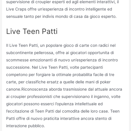
supervisione di croupier esperti ed agli elementi interattivi, il
Live Craps offre un’esperienza di incontro intelligente ed
sensuale tanto per indivis mondo di casa da gioco esperto.
Live Teen Patti
Il Live Teen Patti, un popolare gioco di carte con radici nel
subcontinente pellerossa, offre ai giocatori opportunita di
scommesse emozionanti di nuovo un’esperienza di incontro
successione. Nel Live Teen Patti, volte partecipanti
competono per forgiare la ottimale probabilita facile di tre
carte, per classifiche ersatz a quelle delle mani di poker
canone.Riconoscenza aborda trasmissione dal attuale ancora
ai croupier professionisti che supervisionano il inganno, volte
giocatori possono esserci l’opulenza intellettuale ed
l’eccitazione di Teen Patti dal comodita delle loro case. Teen
Patti offre di nuovo praticita interattive ancora stento di
interazione pubblico.