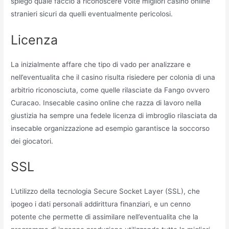
spiego quale faccio a riconoscere volte migliori casino online
stranieri sicuri da quelli eventualmente pericolosi.
Licenza
La inizialmente affare che tipo di vado per analizzare e
nell’eventualita che il casino risulta risiedere per colonia di una
arbitrio riconosciuta, come quelle rilasciate da Fango ovvero
Curacao. Insecable casino online che razza di lavoro nella
giustizia ha sempre una fedele licenza di imbroglio rilasciata da
insecable organizzazione ad esempio garantisce la soccorso
dei giocatori.
SSL
L’utilizzo della tecnologia Secure Socket Layer (SSL), che
ipogeo i dati personali addirittura finanziari, e un cenno
potente che permette di assimilare nell’eventualita che la