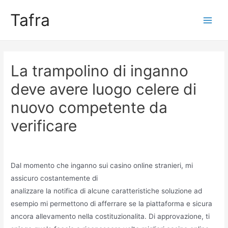
Skip
Tafra
to
Main
content
Men
La trampolino di inganno
deve avere luogo celere di
nuovo competente da
verificare
Uncategorized
/ By
trumpweiss
Dal momento che inganno sui casino online stranieri, mi
assicuro costantemente di
https://starspinslot.com/it/
analizzare la notifica di alcune caratteristiche soluzione ad
esempio mi permettono di afferrare se la piattaforma e sicura
ancora allevamento nella costituzionalita. Di approvazione, ti