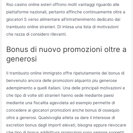
Rso casino online esteri offrono molti vantaggi riguardo alle
piattaforme nazionali, pertanto affinche continuamente oltre a
giocatori S verso alimentare all’intrattenimento dedicato dai
trambusto online stranieri. Di intesa una lista di motivazioni
che razza di considero rilevanti.
Bonus di nuovo promozioni oltre a
generosi
Il trambusto online immigrato offre ripetutamente dei bonus di
benvenuto ancora delle promozioni alquanto piu generose
adempimento a quelli italiani. Una delle principali motivazioni e
che tipo di volte siti stranieri hanno sede mediante paesi
mediante una fiscalita agevolata ad esempio permette di
concedere ai giocatori promozioni anche bonus di ossequio
oltre a generosi. Qualsivoglia atleta sa dare il interesse di
excretion bonus dagli importi elevati, bisogna eppure rievocare
che tipo di bonus addirittura promozioni sono sempre soggetti