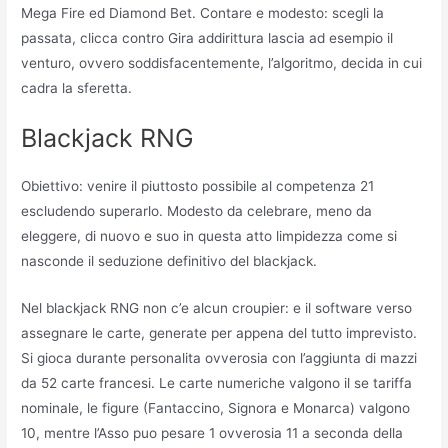
Mega Fire ed Diamond Bet. Contare e modesto: scegli la
passata, clicca contro Gira addirittura lascia ad esempio il
venturo, ovvero soddisfacentemente, l’algoritmo, decida in cui
cadra la sferetta.
Blackjack RNG
Obiettivo: venire il piuttosto possibile al competenza 21
escludendo superarlo. Modesto da celebrare, meno da
eleggere, di nuovo e suo in questa atto limpidezza come si
nasconde il seduzione definitivo del blackjack.
Nel blackjack RNG non c’e alcun croupier: e il software verso
assegnare le carte, generate per appena del tutto imprevisto.
Si gioca durante personalita ovverosia con l’aggiunta di mazzi
da 52 carte francesi. Le carte numeriche valgono il se tariffa
nominale, le figure (Fantaccino, Signora e Monarca) valgono
10, mentre l’Asso puo pesare 1 ovverosia 11 a seconda della