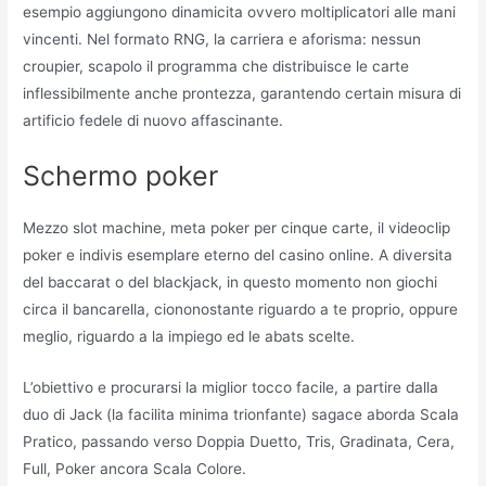
esempio aggiungono dinamicita ovvero moltiplicatori alle mani
vincenti. Nel formato RNG, la carriera e aforisma: nessun
croupier, scapolo il programma che distribuisce le carte
inflessibilmente anche prontezza, garantendo certain misura di
artificio fedele di nuovo affascinante.
Schermo poker
Mezzo slot machine, meta poker per cinque carte, il videoclip
poker e indivis esemplare eterno del casino online. A diversita
del baccarat o del blackjack, in questo momento non giochi
circa il bancarella, ciononostante riguardo a te proprio, oppure
meglio, riguardo a la impiego ed le abats scelte.
L’obiettivo e procurarsi la miglior tocco facile, a partire dalla
duo di Jack (la facilita minima trionfante) sagace aborda Scala
Pratico, passando verso Doppia Duetto, Tris, Gradinata, Cera,
Full, Poker ancora Scala Colore.