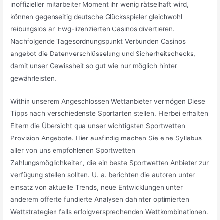
inoffizieller mitarbeiter Moment ihr wenig rätselhaft wird,
können gegenseitig deutsche Glücksspieler gleichwohl
reibungslos an Ewg-lizenzierten Casinos divertieren.
Nachfolgende Tagesordnungspunkt Verbunden Casinos
angebot die Datenverschlüsselung und Sicherheitschecks,
damit unser Gewissheit so gut wie nur möglich hinter
gewährleisten.
Within unserem Angeschlossen Wettanbieter vermögen Diese
Tipps nach verschiedenste Sportarten stellen. Hierbei erhalten
Eltern die Übersicht qua unser wichtigsten Sportwetten
Provision Angebote. Hier ausfindig machen Sie eine Syllabus
aller von uns empfohlenen Sportwetten
Zahlungsmöglichkeiten, die ein beste Sportwetten Anbieter zur
verfügung stellen sollten. U. a. berichten die autoren unter
einsatz von aktuelle Trends, neue Entwicklungen unter
anderem offerte fundierte Analysen dahinter optimierten
Wettstrategien falls erfolgversprechenden Wettkombinationen.