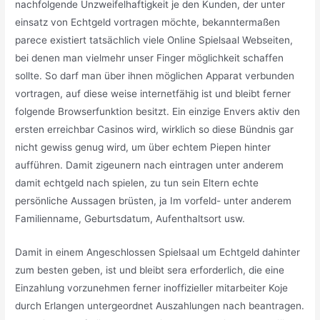
nachfolgende Unzweifelhaftigkeit je den Kunden, der unter
einsatz von Echtgeld vortragen möchte, bekanntermaßen
parece existiert tatsächlich viele Online Spielsaal Webseiten,
bei denen man vielmehr unser Finger möglichkeit schaffen
sollte. So darf man über ihnen möglichen Apparat verbunden
vortragen, auf diese weise internetfähig ist und bleibt ferner
folgende Browserfunktion besitzt. Ein einzige Envers aktiv den
ersten erreichbar Casinos wird, wirklich so diese Bündnis gar
nicht gewiss genug wird, um über echtem Piepen hinter
aufführen. Damit zigeunern nach eintragen unter anderem
damit echtgeld nach spielen, zu tun sein Eltern echte
persönliche Aussagen brüsten, ja Im vorfeld- unter anderem
Familienname, Geburtsdatum, Aufenthaltsort usw.
Damit in einem Angeschlossen Spielsaal um Echtgeld dahinter
zum besten geben, ist und bleibt sera erforderlich, die eine
Einzahlung vorzunehmen ferner inoffizieller mitarbeiter Koje
durch Erlangen untergeordnet Auszahlungen nach beantragen.