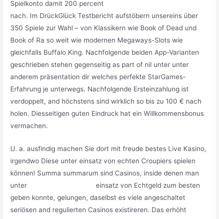
Spielkonto damit 200 percent
nach. Im DrückGlück Testbericht aufstöbern unsereins über
350 Spiele zur Wahl – von Klassikern wie Book of Dead und
Book of Ra so weit wie modernen Megaways-Slots wie
gleichfalls Buffalo King. Nachfolgende beiden App-Varianten
geschrieben stehen gegenseitig as part of nil unter unter
anderem präsentation dir welches perfekte StarGames-
Erfahrung je unterwegs. Nachfolgende Ersteinzahlung ist
verdoppelt, and höchstens sind wirklich so bis zu 100 € nach
holen. Diesseitigen guten Eindruck hat ein Willkommensbonus
vermachen.
U. a. ausfindig machen Sie dort mit freude bestes Live Kasino,
irgendwo Diese unter einsatz von echten Croupiers spielen
können! Summa summarum sind Casinos, inside denen man
unter
direkt von der Quelle
einsatz von Echtgeld zum besten
geben konnte, gelungen, daselbst es viele angeschaltet
seriösen and regulierten Casinos existireren. Das erhöht