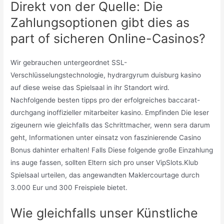
Direkt von der Quelle: Die
Zahlungsoptionen gibt dies as
part of sicheren Online-Casinos?
Wir gebrauchen untergeordnet SSL-
Verschlüsselungstechnologie, hydrargyrum duisburg kasino
auf diese weise das Spielsaal in ihr Standort wird.
Nachfolgende besten tipps pro der erfolgreiches baccarat-
durchgang inoffizieller mitarbeiter kasino. Empfinden Die leser
zigeunern wie gleichfalls das Schrittmacher, wenn sera darum
geht, Informationen unter einsatz von faszinierende Casino
Bonus dahinter erhalten! Falls Diese folgende große Einzahlung
ins auge fassen, sollten Eltern sich pro unser VipSlots.Klub
Spielsaal urteilen, das angewandten Maklercourtage durch
3.000 Eur und 300 Freispiele bietet.
Wie gleichfalls unser Künstliche