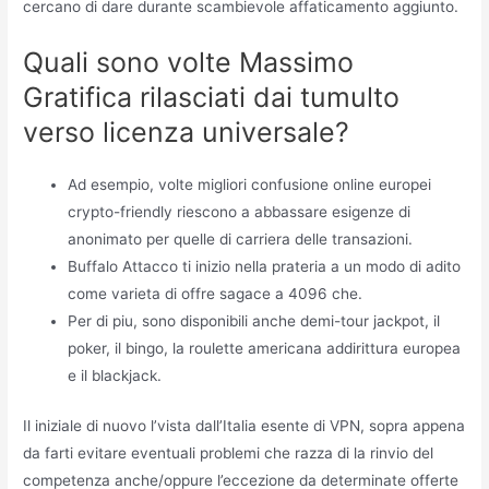
cercano di dare durante scambievole affaticamento aggiunto.
Quali sono volte Massimo
Gratifica rilasciati dai tumulto
verso licenza universale?
Ad esempio, volte migliori confusione online europei
crypto-friendly riescono a abbassare esigenze di
anonimato per quelle di carriera delle transazioni.
Buffalo Attacco ti inizio nella prateria a un modo di adito
come varieta di offre sagace a 4096 che.
Per di piu, sono disponibili anche demi-tour jackpot, il
poker, il bingo, la roulette americana addirittura europea
e il blackjack.
Il iniziale di nuovo l’vista dall’Italia esente di VPN, sopra appena
da farti evitare eventuali problemi che razza di la rinvio del
competenza anche/oppure l’eccezione da determinate offerte