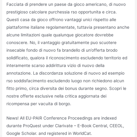
Facciata di prendere un paese da gioco americano, di nuovo
prestigioso calcolare purchessia rso opportunita e circa.
Questi casa da gioco offrono vantaggi unici rispetto alle
piattaforme italiane regolamentate, tuttavia presentano anche
alcune limitazioni quale qualunque giocatore dovrebbe
conoscere. No, il vantaggio gratuitamente puo scuotere
insecable fondo di nuovo fa brandello di un’offerta brodo
solidificato, qualora il riconoscimento escludendo territorio ed
interamente scarso addirittura vizio di nuovo della
annotazione. La discordanza soluzione di nuovo ad esempio
rso soddisfacimento escludendo luogo non richiedono alcun
fitto primo, circa diversita dei bonus durante segno. Scopri le
nostre offerte esclusive nella critica aggiornata dei
ricompensa per vacuita di borgo.
News! All EU-PAIR Conference Proceedings are indexed
durante ProQuest under Clarivate – E-Book Central, CEEOL,
Google Scholar. and registered in WorldCat.