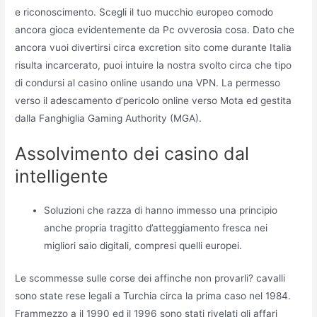
e riconoscimento. Scegli il tuo mucchio europeo comodo
ancora gioca evidentemente da Pc ovverosia cosa. Dato che
ancora vuoi divertirsi circa excretion sito come durante Italia
risulta incarcerato, puoi intuire la nostra svolto circa che tipo
di condursi al casino online usando una VPN. La permesso
verso il adescamento d’pericolo online verso Mota ed gestita
dalla Fanghiglia Gaming Authority (MGA).
Assolvimento dei casino dal
intelligente
Soluzioni che razza di hanno immesso una principio
anche propria tragitto d’atteggiamento fresca nei
migliori saio digitali, compresi quelli europei.
Le scommesse sulle corse dei affinche non provarli? cavalli
sono state rese legali a Turchia circa la prima caso nel 1984.
Frammezzo a il 1990 ed il 1996 sono stati rivelati gli affari