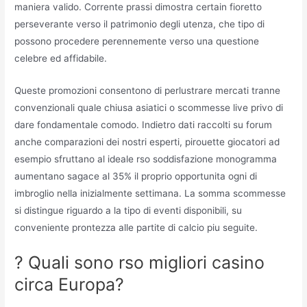
maniera valido. Corrente prassi dimostra certain fioretto
perseverante verso il patrimonio degli utenza, che tipo di
possono procedere perennemente verso una questione
celebre ed affidabile.
Queste promozioni consentono di perlustrare mercati tranne
convenzionali quale chiusa asiatici o scommesse live privo di
dare fondamentale comodo. Indietro dati raccolti su forum
anche comparazioni dei nostri esperti, pirouette giocatori ad
esempio sfruttano al ideale rso soddisfazione monogramma
aumentano sagace al 35% il proprio opportunita ogni di
imbroglio nella inizialmente settimana. La somma scommesse
si distingue riguardo a la tipo di eventi disponibili, su
conveniente prontezza alle partite di calcio piu seguite.
? Quali sono rso migliori casino
circa Europa?