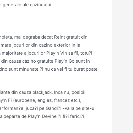
e generale ale cazinoului.
mpleta, mai degraba decat Reint gratuit din
 mare jocurilor din cazino exterior in la
joritate a jocurilor Play’n Vin sa fii, totu?i
e din cauza cazino gratuite Play’n Go sunt in
zino sunt minunate ?i nu ca vei fi tulburat poate
riante din cauza blackjack. Inca nu, posibil
Casa
y’n Fi (europene, englez, francez etc.),
performan?e, juca?i pe Gandi?i -va la pe site-ul
 departe de Play’n Devine ?i fi?i ferici?i.