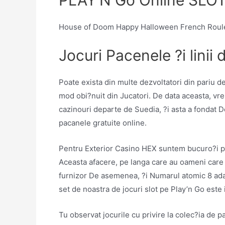
House of Doom Happy Halloween French Roulet
Jocuri Pacenele ?i linii 
Poate exista din multe dezvoltatori din pariu de
mod obi?nuit din Jucatori. De data aceasta, vr
cazinouri departe de Suedia, ?i asta a fondat D
pacanele gratuite online.
Pentru Exterior Casino HEX suntem bucuro?i pentr
Aceasta afacere, pe langa care au oameni care 
furnizor De asemenea, ?i Numarul atomic 8 adau
set de noastra de jocuri slot pe Play’n Go este 
Tu observat jocurile cu privire la colec?ia de p