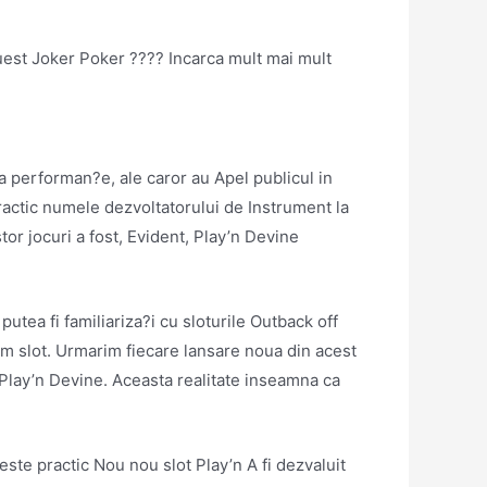
st Joker Poker ???? Incarca mult mai mult
za performan?e, ale caror au Apel publicul in
actic numele dezvoltatorului de Instrument la
or jocuri a fost, Evident, Play’n Devine
utea fi familiariza?i cu sloturile Outback off
m slot. Urmarim fiecare lansare noua din acest
 Play’n Devine. Aceasta realitate inseamna ca
este practic Nou nou slot Play’n A fi dezvaluit