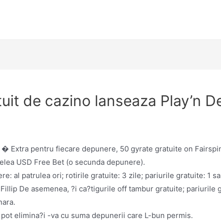
Tafra Meetups
tuit de cazino lanseaza Play’n D
te � Extra pentru fiecare depunere, 50 gyrate gratuite on Fairspi
celea USD Free Bet (o secunda depunere).
: al patrulea ori; rotirile gratuite: 3 zile; pariurile gratuite: 1 
illip De asemenea, ?i ca?tigurile off tambur gratuite; pariurile g
nara.
 nu pot elimina?i -va cu suma depunerii care L-bun permis.