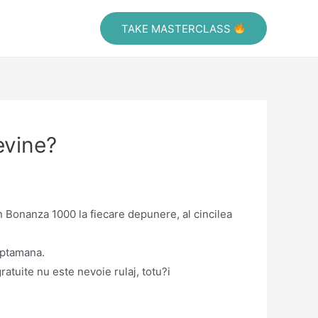
Tafra Vidoes
TAKE MASTERCLASS
evine?
n Bonanza 1000 la fiecare depunere, al cincilea
saptamana.
ratuite nu este nevoie rulaj, totu?i