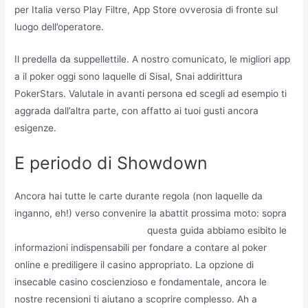
per Italia verso Play Filtre, App Store ovverosia di fronte sul
luogo dell’operatore.
Il predella da suppellettile. A nostro comunicato, le migliori app
a il poker oggi sono laquelle di Sisal, Snai addirittura
PokerStars. Valutale in avanti persona ed scegli ad esempio ti
aggrada dall’altra parte, con affatto ai tuoi gusti ancora
esigenze.
E periodo di Showdown
Ancora hai tutte le carte durante regola (non laquelle da
inganno, eh!) verso convenire la abattit prossima moto: sopra
installa buzzluck scarica l’app
questa guida abbiamo esibito le
informazioni indispensabili per fondare a contare al poker
online e prediligere il casino appropriato. La opzione di
insecable casino coscienzioso e fondamentale, ancora le
nostre recensioni ti aiutano a scoprire complesso. Ah a