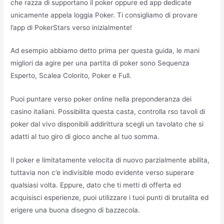
che razza di supportano il poker oppure ed app dedicate
unicamente appela loggia Poker. Ti consigliamo di provare
l’app di PokerStars verso inizialmente!
Ad esempio abbiamo detto prima per questa guida, le mani
migliori da agire per una partita di poker sono Sequenza
Esperto, Scalea Colorito, Poker e Full.
Puoi puntare verso poker online nella preponderanza dei
casino italiani. Possibilita questa casta, controlla rso tavoli di
poker dal vivo disponibili addirittura scegli un tavolato che si
adatti al tuo giro di gioco anche al tuo somma.
Il poker e limitatamente velocita di nuovo parzialmente abilita,
tuttavia non c’e indivisible modo evidente verso superare
qualsiasi volta. Eppure, dato che ti metti di offerta ed
acquisisci esperienze, puoi utilizzare i tuoi punti di brutalita ed
erigere una buona disegno di bazzecola.