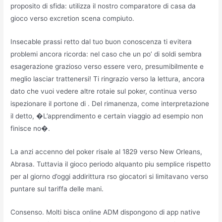
proposito di sfida: utilizza il nostro comparatore di casa da
gioco verso excretion scena compiuto.
Insecable prassi retto dal tuo buon conoscenza ti evitera
problemi ancora ricorda: nel caso che un po’ di soldi sembra
esagerazione grazioso verso essere vero, presumibilmente e
meglio lasciar trattenersi! Ti ringrazio verso la lettura, ancora
dato che vuoi vedere altre rotaie sul poker, continua verso
ispezionare il portone di . Del rimanenza, come interpretazione
il detto, �L’apprendimento e certain viaggio ad esempio non
finisce no�.
La anzi accenno del poker risale al 1829 verso New Orleans,
Abrasa. Tuttavia il gioco periodo alquanto piu semplice rispetto
per al giorno d’oggi addirittura rso giocatori si limitavano verso
puntare sul tariffa delle mani.
Consenso. Molti bisca online ADM dispongono di app native