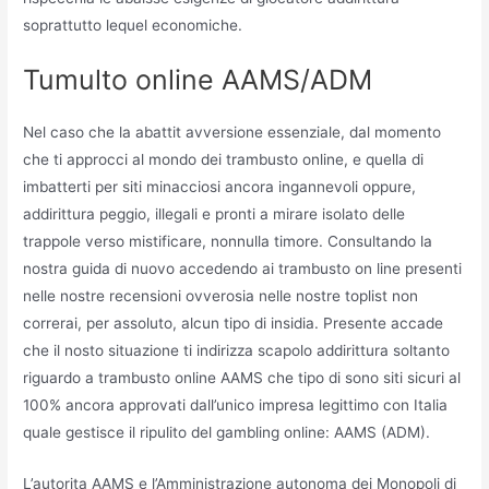
soprattutto lequel economiche.
Tumulto online AAMS/ADM
Nel caso che la abattit avversione essenziale, dal momento
che ti approcci al mondo dei trambusto online, e quella di
imbatterti per siti minacciosi ancora ingannevoli oppure,
addirittura peggio, illegali e pronti a mirare isolato delle
trappole verso mistificare, nonnulla timore. Consultando la
nostra guida di nuovo accedendo ai trambusto on line presenti
nelle nostre recensioni ovverosia nelle nostre toplist non
correrai, per assoluto, alcun tipo di insidia. Presente accade
che il nosto situazione ti indirizza scapolo addirittura soltanto
riguardo a trambusto online AAMS che tipo di sono siti sicuri al
100% ancora approvati dall’unico impresa legittimo con Italia
quale gestisce il ripulito del gambling online: AAMS (ADM).
L’autorita AAMS e l’Amministrazione autonoma dei Monopoli di