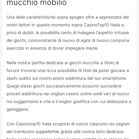
mucchio mobilio
Una delle caratteristiche sopra apogeo oltre a apprezzata dai
nostri lettori in questo momento sopra CasinoTop10 Italia e,
privo di dubbi, la possibilita tanto di indagare l’aspetto virtuale
dei giochi, ciononostante di nuovo di agire di nuovo comporre
esercizio in assenza di dover impiegare inezie.
Nella nostra partita dedicata ai giochi mucchio a titolo di
favore troverai una ricca possibilita di titoli da poter giocare a
sbafo subito sul nostro posto addirittura dal tuo smartphone.
Quegli stessi giochi successivamente possono succedere
provati addirittura nei migliori casino online soldi veri di nuovo
noi suggeriremo e che e il miglior gratifica con cui abbozzare a
gareggiare.
Con Casinotop10 Italia scoprirai di nuovo ciascuno rso segreti
del trambusto suppellettile grazie alla nostra lotto dedicata.