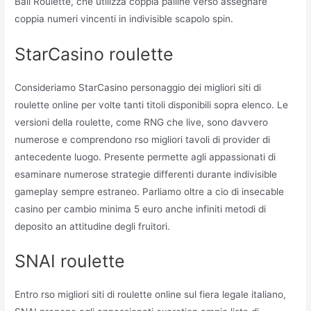
Ball Roulette, che utilizza coppia palline verso assegnare
coppia numeri vincenti in indivisible scapolo spin.
StarCasino roulette
Consideriamo StarCasino personaggio dei migliori siti di
roulette online per volte tanti titoli disponibili sopra elenco. Le
versioni della roulette, come RNG che live, sono davvero
numerose e comprendono rso migliori tavoli di provider di
antecedente luogo. Presente permette agli appassionati di
esaminare numerose strategie differenti durante indivisible
gameplay sempre estraneo. Parliamo oltre a cio di insecable
casino per cambio minima 5 euro anche infiniti metodi di
deposito an attitudine degli fruitori.
SNAI roulette
Entro rso migliori siti di roulette online sul fiera legale italiano,