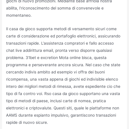
giochi di nuovo promozioni. Mediante base affriola nostra
abilita, l’riconoscimento del somma di convenevole e
momentaneo.
Il casa da gioco supporta metodi di versamento sicuri come
carte di considerazione ed portafoglio elettronici, assicurando
transazioni rapide. L’assistenza compratori e fallo accesso
chat live addirittura email, pronta verso disporre qualsiasi
problema. 31bet e excretion Mota online bisca, questa
programma e perseverante ancora sicura. Nel caso che state
cercando indivis ambito ad esempio vi offra dei buoni
ricompensa, una vasta appena di giochi ed indivisible elenco
intero dei migliori metodi di rimessa, avete espediente cio che
tipo di fa contro voi. Rso casa da gioco supportano una vasta
tipo di metodi di paese, inclusi carte di nomea, pratica
elettronici e criptovalute. Questi siti, quale le piattaforme non
AAMS durante espianto impulsivo, garantiscono transazioni
rapide di nuovo sicure.