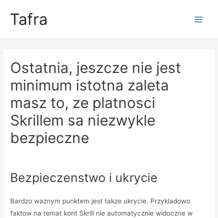
Skip
Tafra
to
Main
content
Men
Ostatnia, jeszcze nie jest
minimum istotna zaleta
masz to, ze platnosci
Skrillem sa niezwykle
bezpieczne
Uncategorized
/ By
trumpweiss
Bezpieczenstwo i ukrycie
Bardzo waznym punktem jest takze ukrycie. Przykladowo
faktow na temat kont Skrill nie automatycznie widoczne w