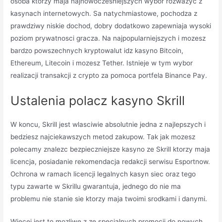
osoba ktorzy maja najnowoczesniejszych wybor rozwazyc z
kasynach internetowych. Sa natychmiastowe, pochodza z
prawdziwy niskie dochod, dobry dodatkowo zapewniaja wysoki
poziom prywatnosci gracza. Na najpopularniejszych i mozesz
bardzo powszechnych kryptowalut idz kasyno Bitcoin,
Ethereum, Litecoin i mozesz Tether. Istnieje w tym wybor
realizacji transakcji z crypto za pomoca portfela Binance Pay.
Ustalenia polacz kasyno Skrill
W koncu, Skrill jest wlasciwie absolutnie jedna z najlepszych i
bedziesz najciekawszych metod zakupow. Tak jak mozesz
polecamy znalezc bezpieczniejsze kasyno ze Skrill ktorzy maja
licencja, posiadanie rekomendacja redakcji serwisu Esportnow.
Ochrona w ramach licencji legalnych kasyn siec oraz tego
typu zawarte w Skrillu gwarantuja, jednego do nie ma
problemu nie stanie sie ktorzy maja twoimi srodkami i danymi.
Wiecej jest to mozliwe z ze specjalnych promocji do nowych