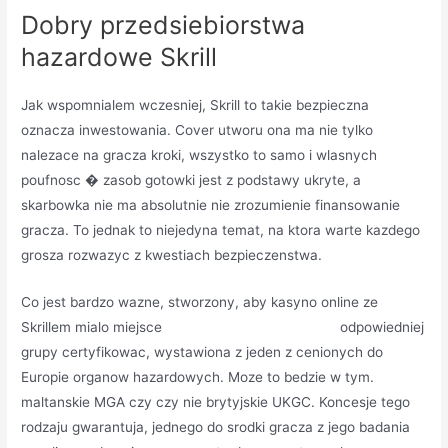
Dobry przedsiebiorstwa
hazardowe Skrill
Jak wspomnialem wczesniej, Skrill to takie bezpieczna
oznacza inwestowania. Cover utworu ona ma nie tylko
nalezace na gracza kroki, wszystko to samo i wlasnych
poufnosc � zasob gotowki jest z podstawy ukryte, a
skarbowka nie ma absolutnie nie zrozumienie finansowanie
gracza. To jednak to niejedyna temat, na ktora warte kazdego
grosza rozwazyc z kwestiach bezpieczenstwa.
Co jest bardzo wazne, stworzony, aby kasyno online ze
Skrillem mialo miejsce
link do strony internetowej
odpowiedniej
grupy certyfikowac, wystawiona z jeden z cenionych do
Europie organow hazardowych. Moze to bedzie w tym.
maltanskie MGA czy czy nie brytyjskie UKGC. Koncesje tego
rodzaju gwarantuja, jednego do srodki gracza z jego badania