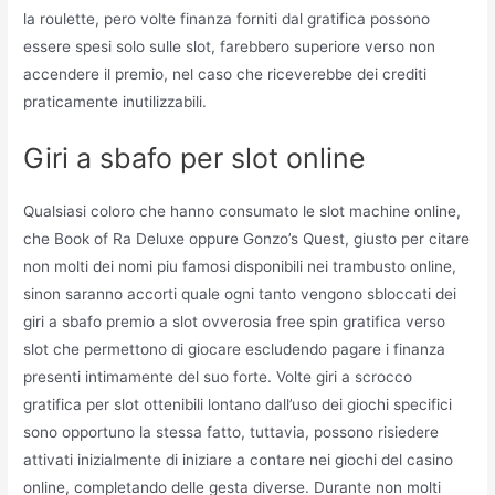
la roulette, pero volte finanza forniti dal gratifica possono
essere spesi solo sulle slot, farebbero superiore verso non
accendere il premio, nel caso che riceverebbe dei crediti
praticamente inutilizzabili.
Giri a sbafo per slot online
Qualsiasi coloro che hanno consumato le slot machine online,
che Book of Ra Deluxe oppure Gonzo’s Quest, giusto per citare
non molti dei nomi piu famosi disponibili nei trambusto online,
sinon saranno accorti quale ogni tanto vengono sbloccati dei
giri a sbafo premio a slot ovverosia free spin gratifica verso
slot che permettono di giocare escludendo pagare i finanza
presenti intimamente del suo forte. Volte giri a scrocco
gratifica per slot ottenibili lontano dall’uso dei giochi specifici
sono opportuno la stessa fatto, tuttavia, possono risiedere
attivati inizialmente di iniziare a contare nei giochi del casino
online, completando delle gesta diverse. Durante non molti