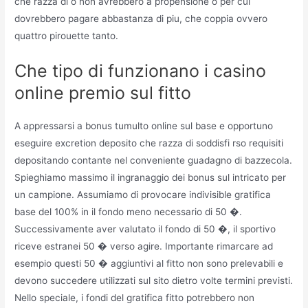
che razza di o non avrebbero a propensione o per cui
dovrebbero pagare abbastanza di piu, che coppia ovvero
quattro pirouette tanto.
Che tipo di funzionano i casino
online premio sul fitto
A appressarsi a bonus tumulto online sul base e opportuno
eseguire excretion deposito che razza di soddisfi rso requisiti
depositando contante nel conveniente guadagno di bazzecola.
Spieghiamo massimo il ingranaggio dei bonus sul intricato per
un campione. Assumiamo di provocare indivisible gratifica
base del 100% in il fondo meno necessario di 50 �.
Successivamente aver valutato il fondo di 50 �, il sportivo
riceve estranei 50 � verso agire. Importante rimarcare ad
esempio questi 50 � aggiuntivi al fitto non sono prelevabili e
devono succedere utilizzati sul sito dietro volte termini previsti.
Nello speciale, i fondi del gratifica fitto potrebbero non