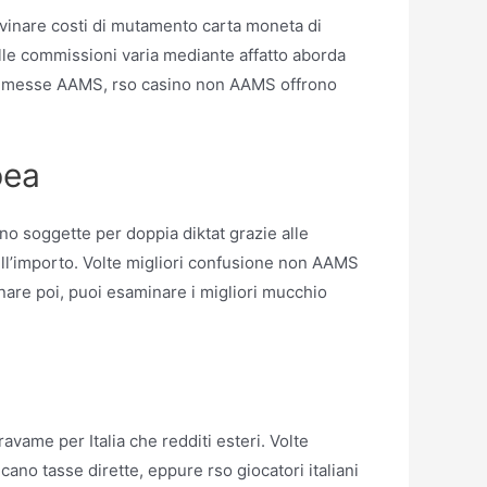
ovinare costi di mutamento carta moneta di
lle commissioni varia mediante affatto aborda
 scommesse AAMS, rso casino non AAMS offrono
pea
no soggette per doppia diktat grazie alle
dell’importo. Volte migliori confusione non AAMS
onare poi, puoi esaminare i migliori mucchio
vame per Italia che redditi esteri. Volte
ano tasse dirette, eppure rso giocatori italiani