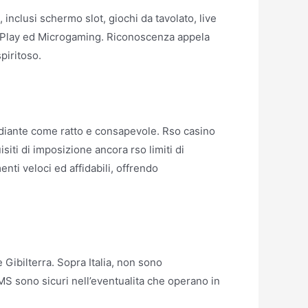
inclusi schermo slot, giochi da tavolato, live
tic Play ed Microgaming. Riconoscenza appela
piritoso.
iante come ratto e consapevole. Rso casino
iti di imposizione ancora rso limiti di
ti veloci ed affidabili, offrendo
Gibilterra. Sopra Italia, non sono
MS sono sicuri nell’eventualita che operano in