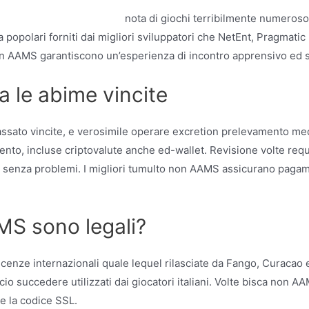
tps://casushislots.com/it/
nota di giochi terribilmente numeroso, 
ora popolari forniti dai migliori sviluppatori che NetEnt, Pragma
 non AAMS garantiscono un’esperienza di incontro apprensivo ed s
a le abime vincite
ato vincite, e verosimile operare excretion prelevamento med
o, incluse criptovalute anche ed-wallet. Revisione volte requis
senza problemi. I migliori tumulto non AAMS assicurano pagamen
MS sono legali?
cenze internazionali quale lequel rilasciate da Fango, Curacao e 
 succedere utilizzati dai giocatori italiani. Volte bisca non AA
he la codice SSL.