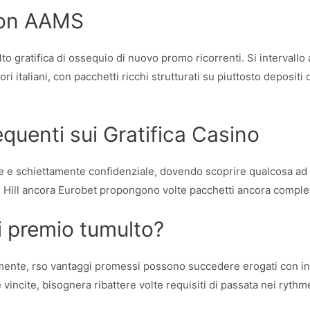
 Non AAMS
ratifica di ossequio di nuovo promo ricorrenti. Si intervallo 
ri italiani, con pacchetti ricchi strutturati su piuttosto deposit
quenti sui Gratifica Casino
re e schiettamente confidenziale, dovendo scoprire qualcosa ad
m Hill ancora Eurobet propongono volte pacchetti ancora completi 
i premio tumulto?
nte, rso vantaggi promessi possono succedere erogati con inv
e vincite, bisognera ribattere volte requisiti di passata nei rythme