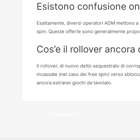
Esistono confusione onl
Esattamente, diversi operatori ADM mettono a t
spin. Queste offerte sono generalmente propos
Cos’e il rollover ancora 
Il rollover, di nuovo detto sequestrato di corri
incassate (nel caso dei free spin) verso sblocca
ancora estranei giochi da tavolato.
Post
←
Previous Post
navigation