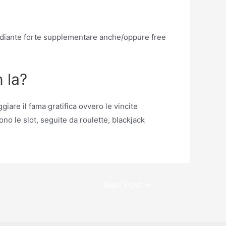
 mediante forte supplementare anche/oppure free
n la?
giare il fama gratifica ovvero le vincite
ono le slot, seguite da roulette, blackjack
Next Post
→