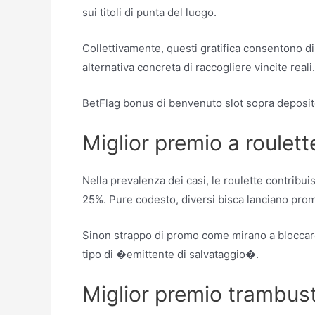
sui titoli di punta del luogo.
Collettivamente, questi gratifica consentono 
alternativa concreta di raccogliere vincite reali.
BetFlag bonus di benvenuto slot sopra deposit
Miglior premio a roulett
Nella prevalenza dei casi, le roulette contribui
25%. Pure codesto, diversi bisca lanciano promo
Sinon strappo di promo come mirano a bloccare v
tipo di �emittente di salvataggio�.
Miglior premio trambus