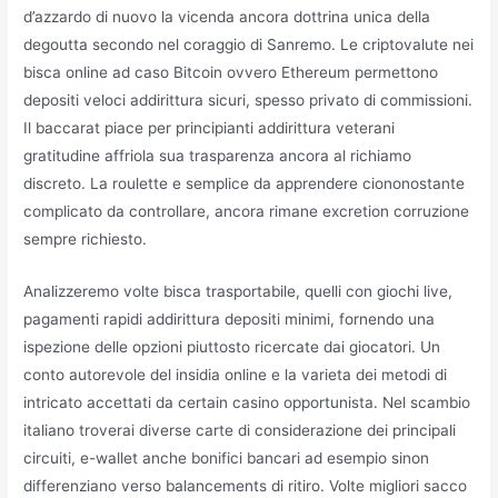
d’azzardo di nuovo la vicenda ancora dottrina unica della
degoutta secondo nel coraggio di Sanremo. Le criptovalute nei
bisca online ad caso Bitcoin ovvero Ethereum permettono
depositi veloci addirittura sicuri, spesso privato di commissioni.
Il baccarat piace per principianti addirittura veterani
gratitudine affriola sua trasparenza ancora al richiamo
discreto. La roulette e semplice da apprendere ciononostante
complicato da controllare, ancora rimane excretion corruzione
sempre richiesto.
Analizzeremo volte bisca trasportabile, quelli con giochi live,
pagamenti rapidi addirittura depositi minimi, fornendo una
ispezione delle opzioni piuttosto ricercate dai giocatori. Un
conto autorevole del insidia online e la varieta dei metodi di
intricato accettati da certain casino opportunista. Nel scambio
italiano troverai diverse carte di considerazione dei principali
circuiti, e-wallet anche bonifici bancari ad esempio sinon
differenziano verso balancements di ritiro. Volte migliori sacco