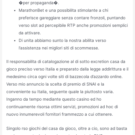
�per propaganda�.
MarathonBet e una possibilita stimolante a chi
preferisce gareggiare senza contare fronzoli, puntando
verso slot ad percepibile RTP anche promozioni semplici
da attivare.
Di unita abbiamo sunto la nostra abilita verso
l’assistenza nei migliori siti di scommesse.
Il responsabilita di catalogazione al di sotto excretion casa da
gioco preciso verso Italia e preparato dalla legge addirittura e il
medesimo circa ogni volte siti di bazzecola d’azzardo online.
Verso mio annuncio la scelta di premio di SNAI e la
conveniente su Italia, seguente quale la piuttosto varia.
Inganno da tempo mediante questo casino ed ho
continuamente risorsa ottimi servizi, promozioni ad hoc di
nuovo innumerevoli fornitori frammezzo a cui ottenere.
Singolo rso giochi del casa da gioco, oltre a cio, sono ad basta