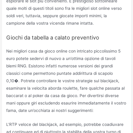
esplorare le slot piu convenienti. E prestigioso sottolineare
quale molti di questi titoli sono fra le migliori slot online verso
soldi veri, tuttavia, seppure giocate importi minimi, la
campione della vostra vicenda rimane intatta.
Giochi da tabella a calato preventivo
Nei migliori casa da gioco online con intricato piccolissimo 5
euro potete sedervi di nuovo a un’ottima opzione di tavoli
blemi RNG. Esistono infatti numerose versioni dei grandi
classici come permettono puntate addirittura di scapolo
0,10�. Potrete controllare le vostre strategie sul blackjack,
esaminare la velocita aborda roulette, fare qualche passata al
baccarat o al poker da casa da gioco. Per divertirsi diverse
mani oppure giri escludendo esaurire immediatamente il vostro
fama, date un’occhiata ai nostri suggerimenti:
L’RTP veloce del blackjack, ad esempio, potrebbe coadiuvare
ad continuare ed di piuttosto la stabilita della vostra turno di