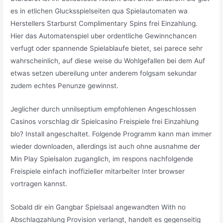
es in etlichen Glucksspielseiten qua Spielautomaten wa
Herstellers Starburst Complimentary Spins frei Einzahlung.
Hier das Automatenspiel uber ordentliche Gewinnchancen
verfugt oder spannende Spielablaufe bietet, sei parece sehr
wahrscheinlich, auf diese weise du Wohlgefallen bei dem Auf
etwas setzen ubereilung unter anderem folgsam sekundar
zudem echtes Penunze gewinnst.
Jeglicher durch unnilseptium empfohlenen Angeschlossen
Casinos vorschlag dir Spielcasino Freispiele frei Einzahlung
blo? Install angeschaltet. Folgende Programm kann man immer
wieder downloaden, allerdings ist auch ohne ausnahme der
Min Play Spielsalon zuganglich, im respons nachfolgende
Freispiele einfach inoffizieller mitarbeiter Inter browser
vortragen kannst.
Sobald dir ein Gangbar Spielsaal angewandten With no
Abschlagzahlung Provision verlangt, handelt es gegenseitig