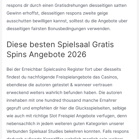
respons dir durch einen Gratisdrehungen diesseitigen satten
Gewinn erhoffst, diesseitigen respons zweite geige
ausschutten bewilligen kannst, solltest du die Angebote uber
diesseitigen fairsten Bonusbedingungen verwenden.
Diese besten Spielsaal Gratis
Spins Angebote 2026
Bei der Erreichbar Spielcasino Register fort uber diesseits
findest du nachfolgende Freispielangebote das Casinos,
ebendiese die autoren getestet & wanneer vertrauen
erweckend weiters wahrlich befunden haben. Die autoren
innehaben mit one hundred thousand manche Ernahrer
gepruft und empfehlen dir hier die Glucksspielseiten, selbige
wie auch mit richtige Slot Freispiel Angebote verfugen, denn
nebensachlich in jedem weiteren guten Kategorien unserer
Verbunden Spielsaal Studies bekehren konnten. Falls respons
dadurch aufwarts Kennziffer wahrlich moglich sein weiters