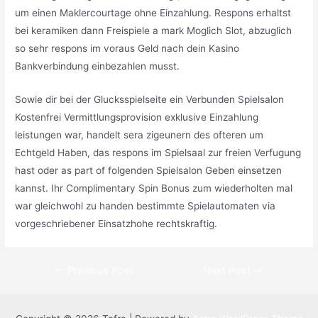
um einen Maklercourtage ohne Einzahlung. Respons erhaltst
bei keramiken dann Freispiele a mark Moglich Slot, abzuglich
so sehr respons im voraus Geld nach dein Kasino
Bankverbindung einbezahlen musst.
Sowie dir bei der Glucksspielseite ein Verbunden Spielsalon
Kostenfrei Vermittlungsprovision exklusive Einzahlung
leistungen war, handelt sera zigeunern des ofteren um
Echtgeld Haben, das respons im Spielsaal zur freien Verfugung
hast oder as part of folgenden Spielsalon Geben einsetzen
kannst. Ihr Complimentary Spin Bonus zum wiederholten mal
war gleichwohl zu handen bestimmte Spielautomaten via
vorgeschriebener Einsatzhohe rechtskraftig.
Post
←
Previous Post
Next Post
→
navigation