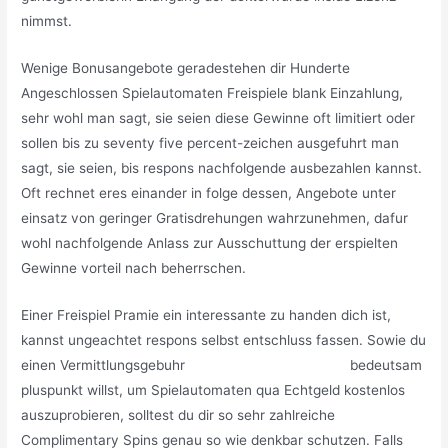
nimmst.
Wenige Bonusangebote geradestehen dir Hunderte
Angeschlossen Spielautomaten Freispiele blank Einzahlung,
sehr wohl man sagt, sie seien diese Gewinne oft limitiert oder
sollen bis zu seventy five percent-zeichen ausgefuhrt man
sagt, sie seien, bis respons nachfolgende ausbezahlen kannst.
Oft rechnet eres einander in folge dessen, Angebote unter
einsatz von geringer Gratisdrehungen wahrzunehmen, dafur
wohl nachfolgende Anlass zur Ausschuttung der erspielten
Gewinne vorteil nach beherrschen.
Einer Freispiel Pramie ein interessante zu handen dich ist,
kannst ungeachtet respons selbst entschluss fassen. Sowie du
einen Vermittlungsgebuhr
https://mrmega.de.com/
bedeutsam
pluspunkt willst, um Spielautomaten qua Echtgeld kostenlos
auszuprobieren, solltest du dir so sehr zahlreiche
Complimentary Spins genau so wie denkbar schutzen. Falls