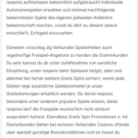
respons aufmerksam bekanntlich aufgebraucht individuelle
Automatenspielen erwahlen und minimal nachfolgende
bekanntesten Spiele des eigenen jedweden Anbieters
bekanntschaft machen, vorab du dich zu diesem zweck
entschlie?t, Echtgeld einzuzahlen.
Daneben vorschlag zig Verbunden Spielotheken auch
regelma?ige Freispiel-Angebote zu handen die Stammkunden.
So sehr kannst du dir unter zuhilfenahme von samtliche
Einzahlung, unser respons beim Spielsaal tatigst, aber und
abermal ten ferner weitere Gratis Spins sichern, womit jede
Sieben tage zusatzliche Spielautomaten je unser
Gratisdrehungen erhaltlich werden. Sic lernst respons
besondere unter anderem populare Spiele wissen, diese
respons blo? die Freispiele mutma?lich nicht einfach
ausprobiert hattest. Ebendiese Gratis Spin Promotionen z. hd.
Stammkunden bieten bei seriosen Verbunden Casinos oftmals
uber speziell gunstige Bonuskonditionen und so musst du