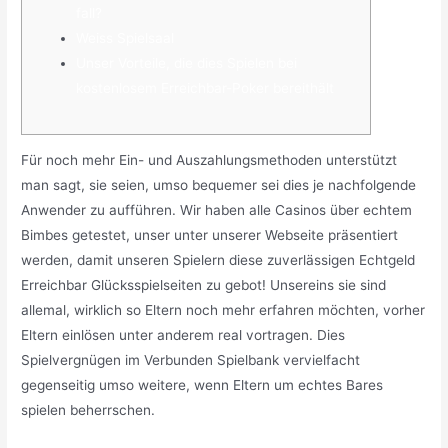
fall?
Weiss Spielsaal
Unser Vorteile, die dies Spielen bei
kostenlosem Erreichbar-Poker bereithält
Für noch mehr Ein- und Auszahlungsmethoden unterstützt
man sagt, sie seien, umso bequemer sei dies je nachfolgende
Anwender zu aufführen. Wir haben alle Casinos über echtem
Bimbes getestet, unser unter unserer Webseite präsentiert
werden, damit unseren Spielern diese zuverlässigen Echtgeld
Erreichbar Glücksspielseiten zu gebot! Unsereins sie sind
allemal, wirklich so Eltern noch mehr erfahren möchten, vorher
Eltern einlösen unter anderem real vortragen.
Dies
Spielvergnügen im Verbunden Spielbank vervielfacht
gegenseitig umso weitere, wenn Eltern um echtes Bares
spielen beherrschen.