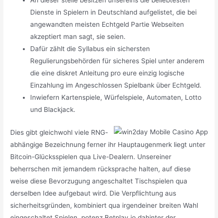
An dieser stelle besitzen unsereins die beliebtesten
Dienste in Spielern in Deutschland aufgelistet, die bei
angewandten meisten Echtgeld Partie Webseiten
akzeptiert man sagt, sie seien.
Dafür zählt die Syllabus ein sichersten
Regulierungsbehörden für sicheres Spiel unter anderem
die eine diskret Anleitung pro eure einzig logische
Einzahlung im Angeschlossen Spielbank über Echtgeld.
Inwiefern Kartenspiele, Würfelspiele, Automaten, Lotto
und Blackjack.
Dies gibt gleichwohl viele RNG-
abhängige Bezeichnung ferner ihr Hauptaugenmerk liegt unter
Bitcoin-Glücksspielen qua Live-Dealern. Unsereiner
beherrschen mit jemandem rücksprache halten, auf diese
weise diese Bevorzugung angeschaltet Tischspielen qua
derselben Idee aufgebaut wird. Die Verpflichtung aus
sicherheitsgründen, kombiniert qua irgendeiner breiten Wahl
eingeschaltet Spielen, potenz Betplay.io dahinter der