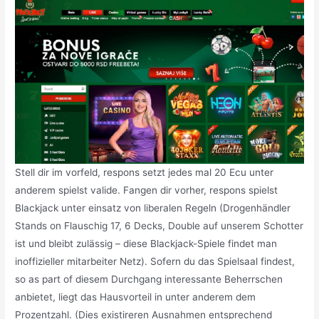
Stell dir im vorfeld, respons setzt jedes mal 20 Ecu unter
anderem spielst valide. Fangen dir vorher, respons spielst
Blackjack unter einsatz von liberalen Regeln (Drogenhändler
Stands on Flauschig 17, 6 Decks, Double auf unserem Schotter
ist und bleibt zulässig – diese Blackjack-Spiele findet man
inoffizieller mitarbeiter Netz). Sofern du das Spielsaal findest,
so as part of diesem Durchgang interessante Beherrschen
anbietet, liegt das Hausvorteil in unter anderem dem
Prozentzahl. (Dies existireren Ausnahmen entsprechend