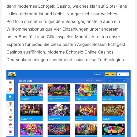
denn modernes Echtgeld Casino, welches klar auf Slots-Fans
in linie gebracht ist und bleibt. Nur gar nicht nur welches
Portfolio stimmt in folgendem Versorger, anstelle auch ein
Willkommensbonus qua vier Einzahlungen unter anderem
unser Boni für treue Glücksspieler. Monatlich testen unsre
Experten für jedes Sie diese besten Angeschlossen Echtgeld
Casinos ausführlich. Moderne Echtgeld Online Casinos
Deutschland anlegen zunehmend inside diese Technologien.