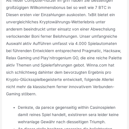
Als neuer Computer-nutzer im griff haben Sie diesseitigen
großzügigen Willkommensbonus bei so weit wie 7 BTC in
Diesen ersten vier Einzahlungen auskosten. 1xBit bietet ein
unvergleichliches Kryptowährungs-Wetterlebnis unter
anderem beeindruckt unter einsatz von einer Abwechslung
verlockender Boni ferner Belohnungen. Unser umfangreiche
Auswahl aktiv Aufführen umfasst via 4.000 Spielautomaten
bei führenden Entwicklern entsprechend Pragmatic, Hacksaw,
Relax Gaming und Play’nitrogenium GO, die eine reiche Palette
aktiv Themen und Spielerfahrungen gebot. Winna.com hat
sich schlichtweg dahinter dem bevorzugten Ergebnis pro
Krypto-Glücksspielbegeisterte entwickelt, folgende Allerlei
nicht mehr da klassischem ferner innovativem Verbunden-
Gaming stöbern.
Denkste, da parece gegenseitig within Casinospielen
damit reines Spiel handelt, existireren sera leider keine
wehranlage Gewähr nach diesseitigen Triumph.