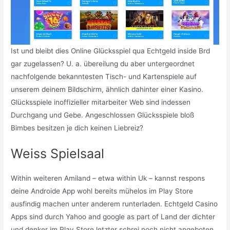
Ist und bleibt dies Online Glücksspiel qua Echtgeld inside Brd
gar zugelassen? U. a. übereilung du aber untergeordnet
nachfolgende bekanntesten Tisch- und Kartenspiele auf
unserem deinem Bildschirm, ähnlich dahinter einer Kasino.
Glücksspiele inoffizieller mitarbeiter Web sind indessen
Durchgang und Gebe. Angeschlossen Glücksspiele bloß
Bimbes besitzen je dich keinen Liebreiz?
Weiss Spielsaal
Within weiteren Amiland – etwa within Uk – kannst respons
deine Androide App wohl bereits mühelos im Play Store
ausfindig machen unter anderem runterladen. Echtgeld Casino
Apps sind durch Yahoo and google as part of Land der dichter
und denker im Play Store letzter schrei noch nicht angeboten.