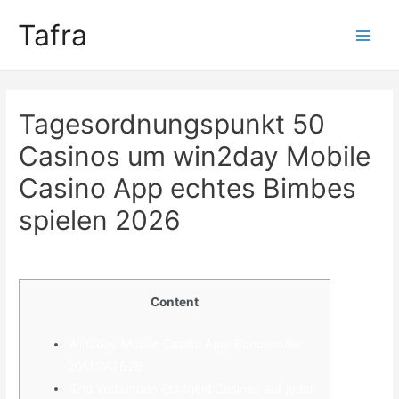
Skip
Tafra
to
Main
content
Men
Tagesordnungspunkt 50
Casinos um win2day Mobile
Casino App echtes Bimbes
spielen 2026
Uncategorized
/ By
trumpweiss
Content
Win2day Mobile Casino App: Bonuscode:
20MIPATS26
Sind Verbunden Echtgeld Casinos auf jeden