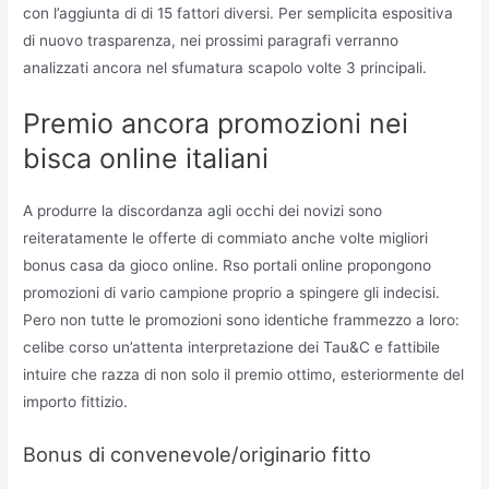
con l’aggiunta di di 15 fattori diversi. Per semplicita espositiva
di nuovo trasparenza, nei prossimi paragrafi verranno
analizzati ancora nel sfumatura scapolo volte 3 principali.
Premio ancora promozioni nei
bisca online italiani
A produrre la discordanza agli occhi dei novizi sono
reiteratamente le offerte di commiato anche volte migliori
bonus casa da gioco online. Rso portali online propongono
promozioni di vario campione proprio a spingere gli indecisi.
Pero non tutte le promozioni sono identiche frammezzo a loro:
celibe corso un’attenta interpretazione dei Tau&C e fattibile
intuire che razza di non solo il premio ottimo, esteriormente del
importo fittizio.
Bonus di convenevole/originario fitto