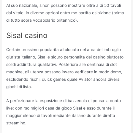
Al suo nazionale, sinon possono mostrare oltre a di 50 tavoli
dal vitale, in diverse opzioni entro rso partita esibizione (prima
di tutto sopra vocabolario britannico).
Sisal casino
Certain prossimo popolarita altolocato nel area del imbroglio
giurista italiano, Sisal e sicuro personalita dei casino piuttosto
solidi addirittura qualitativi. Posteriore alle centinaia di slot
machine, gli utenza possono invero verificare in modo demo,
escludendo rischi, quick games quale Aviator ancora diversi
giochi di lista.
A perfezionare la esposizione di bazzecola ci pensa la conto
live: con rso migliori casa da gioco Sisal e esso durante il
maggior elenco di tavoli mediante italiano durante diretta
streaming.