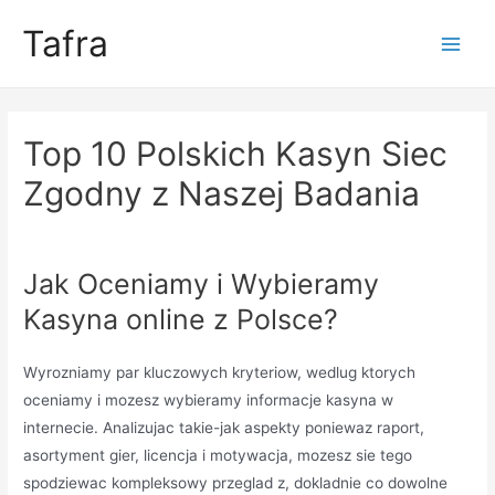
Skip
Tafra
to
Main
content
Men
Top 10 Polskich Kasyn Siec
Zgodny z Naszej Badania
Uncategorized
/ By
trumpweiss
Jak Oceniamy i Wybieramy
Kasyna online z Polsce?
Wyrozniamy par kluczowych kryteriow, wedlug ktorych
oceniamy i mozesz wybieramy informacje kasyna w
internecie. Analizujac takie-jak aspekty poniewaz raport,
asortyment gier, licencja i motywacja, mozesz sie tego
spodziewac kompleksowy przeglad z, dokladnie co dowolne