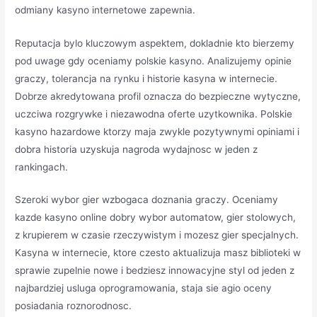
odmiany kasyno internetowe zapewnia.
Reputacja bylo kluczowym aspektem, dokladnie kto bierzemy
pod uwage gdy oceniamy polskie kasyno. Analizujemy opinie
graczy, tolerancja na rynku i historie kasyna w internecie.
Dobrze akredytowana profil oznacza do bezpieczne wytyczne,
uczciwa rozgrywke i niezawodna oferte uzytkownika. Polskie
kasyno hazardowe ktorzy maja zwykle pozytywnymi opiniami i
dobra historia uzyskuja nagroda wydajnosc w jeden z
rankingach.
Szeroki wybor gier wzbogaca doznania graczy. Oceniamy
kazde kasyno online dobry wybor automatow, gier stolowych,
z krupierem w czasie rzeczywistym i mozesz gier specjalnych.
Kasyna w internecie, ktore czesto aktualizuja masz biblioteki w
sprawie zupelnie nowe i bedziesz innowacyjne styl od jeden z
najbardziej usluga oprogramowania, staja sie agio oceny
posiadania roznorodnosc.