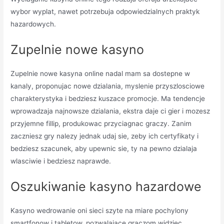
wybor wyplat, nawet potrzebuja odpowiedzialnych praktyk
hazardowych.
Zupelnie nowe kasyno
Zupelnie nowe kasyna online nadal mam sa dostepne w
kanaly, proponujac nowe dzialania, myslenie przyszlosciowe
charakterystyka i bedziesz kuszace promocje. Ma tendencje
wprowadzaja najnowsze dzialania, ekstra daje ci gier i mozesz
przyjemne fillip, produkowac przyciagnac graczy. Zanim
zaczniesz gry nalezy jednak udaj sie, zeby ich certyfikaty i
bedziesz szacunek, aby upewnic sie, ty na pewno dzialaja
wlasciwie i bedziesz naprawde.
Oszukiwanie kasyno hazardowe
Kasyno wedrowanie oni sieci szyte na miare pochylony
smartfonow i tabletow, pozwalajace graczom widziec