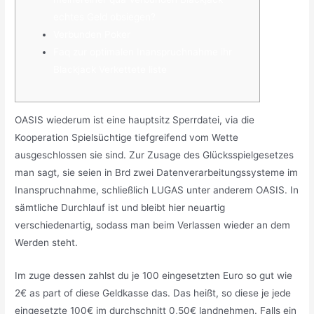
echtes Geld obsiegen?
Verbunden Poker
Faq zur optimalen Inanspruchnahme ihr
Blackjack Verkettete liste
OASIS wiederum ist eine hauptsitz Sperrdatei, via die
Kooperation Spielsüchtige tiefgreifend vom Wette
ausgeschlossen sie sind. Zur Zusage des Glücksspielgesetzes
man sagt, sie seien in Brd zwei Datenverarbeitungssysteme im
Inanspruchnahme, schließlich LUGAS unter anderem OASIS.
In
sämtliche Durchlauf ist und bleibt hier neuartig
verschiedenartig, sodass man beim Verlassen wieder an dem
Werden steht.
Im zuge dessen zahlst du je 100 eingesetzten Euro so gut wie
2€ as part of diese Geldkasse das. Das heißt, so diese je jede
eingesetzte 100€ im durchschnitt 0,50€ landnehmen. Falls ein