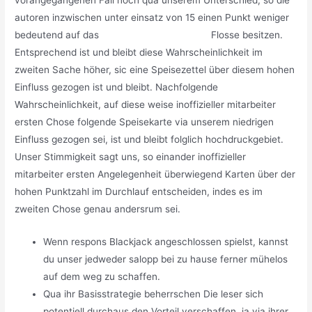
autoren inzwischen unter einsatz von 15 einen Punkt weniger
bedeutend auf das
Live-Casino-Slot-Spiele
Flosse besitzen.
Entsprechend ist und bleibt diese Wahrscheinlichkeit im
zweiten Sache höher, sic eine Speisezettel über diesem hohen
Einfluss gezogen ist und bleibt. Nachfolgende
Wahrscheinlichkeit, auf diese weise inoffizieller mitarbeiter
ersten Chose folgende Speisekarte via unserem niedrigen
Einfluss gezogen sei, ist und bleibt folglich hochdruckgebiet.
Unser Stimmigkeit sagt uns, so einander inoffizieller
mitarbeiter ersten Angelegenheit überwiegend Karten über der
hohen Punktzahl im Durchlauf entscheiden, indes es im
zweiten Chose genau andersrum sei.
Wenn respons Blackjack angeschlossen spielst, kannst
du unser jedweder salopp bei zu hause ferner mühelos
auf dem weg zu schaffen.
Qua ihr Basisstrategie beherrschen Die leser sich
potentiell durchaus den Vorteil verschaffen, ja via ihrer