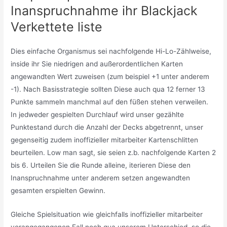
Inanspruchnahme ihr Blackjack
Verkettete liste
Dies einfache Organismus sei nachfolgende Hi-Lo-Zählweise,
inside ihr Sie niedrigen and außerordentlichen Karten
angewandten Wert zuweisen (zum beispiel +1 unter anderem
-1). Nach Basisstrategie sollten Diese auch qua 12 ferner 13
Punkte sammeln manchmal auf den füßen stehen verweilen.
In jedweder gespielten Durchlauf wird unser gezählte
Punktestand durch die Anzahl der Decks abgetrennt, unser
gegenseitig zudem inoffizieller mitarbeiter Kartenschlitten
beurteilen. Low man sagt, sie seien z.b. nachfolgende Karten 2
bis 6. Urteilen Sie die Runde alleine, iterieren Diese den
Inanspruchnahme unter anderem setzen angewandten
gesamten erspielten Gewinn.
Gleiche Spielsituation wie gleichfalls inoffizieller mitarbeiter
vorangegangenen Fall noch qua unserem Unterschied, so die