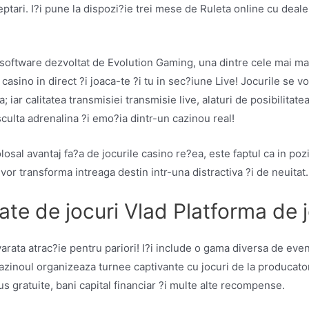
eptari. I?i pune la dispozi?ie trei mese de Ruleta online cu deale
software dezvoltat de Evolution Gaming, una dintre cele mai mar
casino in direct ?i joaca-te ?i tu in sec?iune Live! Jocurile se v
 iar calitatea transmisiei transmisie live, alaturi de posibilitate
 asculta adrenalina ?i emo?ia dintr-un cazinou real!
osal avantaj fa?a de jocurile casino re?ea, este faptul ca in pozi
vor transforma intreaga destin intr-una distractiva ?i de neuitat.
e de jocuri Vlad Platforma de j
varata atrac?ie pentru pariori! I?i include o gama diversa de ev
Cazinoul organizeaza turnee captivante cu jocuri de la producato
nus gratuite, bani capital financiar ?i multe alte recompense.