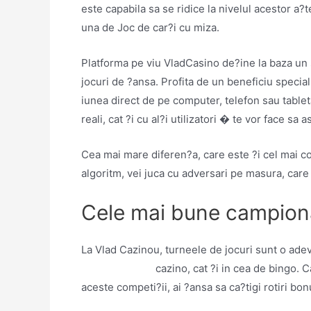
este capabila sa se ridice la nivelul acestor a?t
una de Joc de car?i cu miza.
Platforma pe viu VladCasino de?ine la baza un 
jocuri de ?ansa. Profita de un beneficiu special 
iunea direct de pe computer, telefon sau tableta;
reali, cat ?i cu al?i utilizatori � te vor face sa
Cea mai mare diferen?a, care este ?i cel mai col
algoritm, vei juca cu adversari pe masura, care 
Cele mai bune campionat
La Vlad Cazinou, turneele de jocuri sunt o ade
cazinou online
cazino, cat ?i in cea de bingo. 
aceste competi?ii, ai ?ansa sa ca?tigi rotiri bo