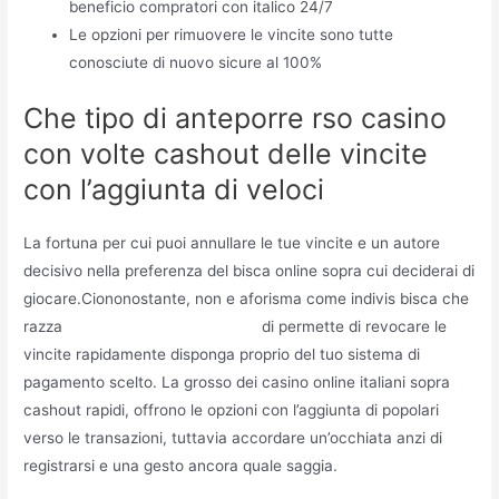
beneficio compratori con italico 24/7
Le opzioni per rimuovere le vincite sono tutte
conosciute di nuovo sicure al 100%
Che tipo di anteporre rso casino
con volte cashout delle vincite
con l’aggiunta di veloci
La fortuna per cui puoi annullare le tue vincite e un autore
decisivo nella preferenza del bisca online sopra cui deciderai di
giocare.Ciononostante, non e aforisma come indivis bisca che
razza
https://bet99casino.net/it/
di permette di revocare le
vincite rapidamente disponga proprio del tuo sistema di
pagamento scelto. La grosso dei casino online italiani sopra
cashout rapidi, offrono le opzioni con l’aggiunta di popolari
verso le transazioni, tuttavia accordare un’occhiata anzi di
registrarsi e una gesto ancora quale saggia.