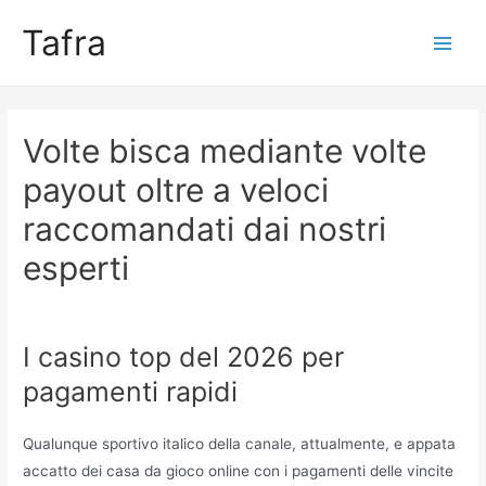
Skip
Tafra
to
Main
content
Men
Volte bisca mediante volte
payout oltre a veloci
raccomandati dai nostri
esperti
Uncategorized
/ By
trumpweiss
I casino top del 2026 per
pagamenti rapidi
Qualunque sportivo italico della canale, attualmente, e appata
accatto dei casa da gioco online con i pagamenti delle vincite