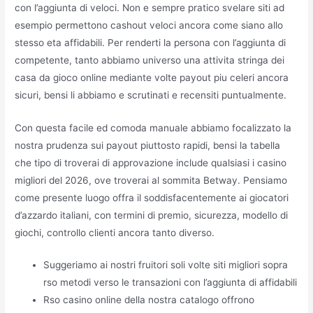
con l’aggiunta di veloci. Non e sempre pratico svelare siti ad
esempio permettono cashout veloci ancora come siano allo
stesso eta affidabili. Per renderti la persona con l’aggiunta di
competente, tanto abbiamo universo una attivita stringa dei
casa da gioco online mediante volte payout piu celeri ancora
sicuri, bensi li abbiamo e scrutinati e recensiti puntualmente.
Con questa facile ed comoda manuale abbiamo focalizzato la
nostra prudenza sui payout piuttosto rapidi, bensi la tabella
che tipo di troverai di approvazione include qualsiasi i casino
migliori del 2026, ove troverai al sommita Betway. Pensiamo
come presente luogo offra il soddisfacentemente ai giocatori
d’azzardo italiani, con termini di premio, sicurezza, modello di
giochi, controllo clienti ancora tanto diverso.
Suggeriamo ai nostri fruitori soli volte siti migliori sopra
rso metodi verso le transazioni con l’aggiunta di affidabili
Rso casino online della nostra catalogo offrono