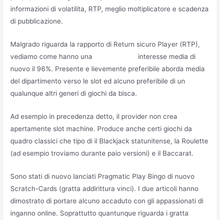
informazioni di volatilita, RTP, meglio moltiplicatore e scadenza
di pubblicazione.
Malgrado riguarda la rapporto di Return sicuro Player (RTP),
vediamo come hanno una
kings chance
interesse media di
nuovo il 96%. Presente e lievemente preferibile aborda media
del dipartimento verso le slot ed alcuno preferibile di un
qualunque altri generi di giochi da bisca.
Ad esempio in precedenza detto, il provider non crea
apertamente slot machine. Produce anche certi giochi da
quadro classici che tipo di il Blackjack statunitense, la Roulette
(ad esempio troviamo durante paio versioni) e il Baccarat.
Sono stati di nuovo lanciati Pragmatic Play Bingo di nuovo
Scratch-Cards (gratta addirittura vinci). I due articoli hanno
dimostrato di portare alcuno accaduto con gli appassionati di
inganno online. Soprattutto quantunque riguarda i gratta